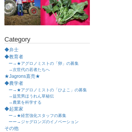
Category
◆弁士
◆教育者
ー→★アグロノミストの「卵」の募集
→次世代の若者たちへ
★Jagrons直売★
◆農学者
ー→★アグロノミストの「ひよこ」の募集
→益荒男ほうれん草秘伝
→農業を科学する
◆起業家
ー→★経営強化スタッフの募集
ーー→ジャグロンズのイノベーション
その他