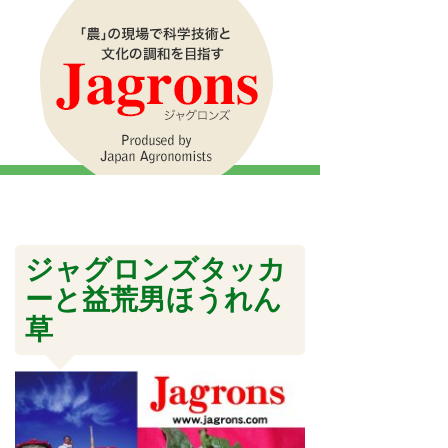
ジャグロンズタッカ
ーと益荒男ほうれん
草