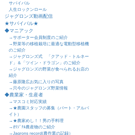
サバイバル
人生ロックンロール
ジャグロンズ動画配信
★サバイバル★
◆マニアック
→サポーター会員制度のご紹介
→野菜等の移植栽培に最適な電動型移植機
のご紹介
→ジャグロンズ式 「クアッド・トルネー
ド」＆「ツイン・ドラゴン」のご紹介
→ジャグロンズの野菜が食べられるお店の
紹介
→藤原隆広お気に入りの写真
→只今のジャグロンズ野菜情報
◆農業家・生産者
→マスコミ対応実績
→★農園スタッフの募集（パート・アルバ
イト）
→★農家めし！！男の手料理
→ｵﾘｼﾞﾅﾙ農産物のご紹介
→Jagrons record(農作業の記録）