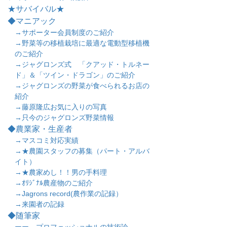
★サバイバル★
◆マニアック
→サポーター会員制度のご紹介
→野菜等の移植栽培に最適な電動型移植機
のご紹介
→ジャグロンズ式 「クアッド・トルネー
ド」＆「ツイン・ドラゴン」のご紹介
→ジャグロンズの野菜が食べられるお店の
紹介
→藤原隆広お気に入りの写真
→只今のジャグロンズ野菜情報
◆農業家・生産者
→マスコミ対応実績
→★農園スタッフの募集（パート・アルバ
イト）
→★農家めし！！男の手料理
→ｵﾘｼﾞﾅﾙ農産物のご紹介
→Jagrons record(農作業の記録）
→来園者の記録
◆随筆家