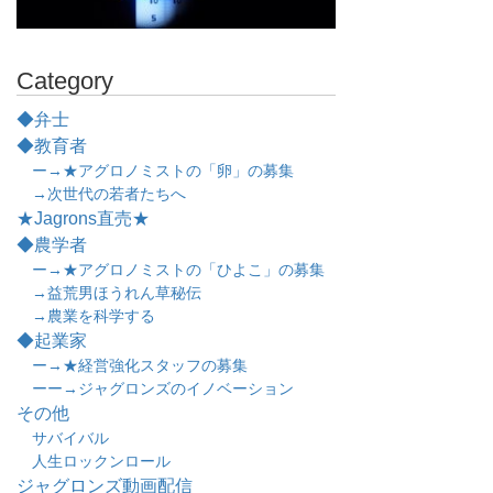
Category
◆弁士
◆教育者
ー→★アグロノミストの「卵」の募集
→次世代の若者たちへ
★Jagrons直売★
◆農学者
ー→★アグロノミストの「ひよこ」の募集
→益荒男ほうれん草秘伝
→農業を科学する
◆起業家
ー→★経営強化スタッフの募集
ーー→ジャグロンズのイノベーション
その他
サバイバル
人生ロックンロール
ジャグロンズ動画配信