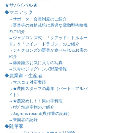
★サバイバル★
◆マニアック
→サポーター会員制度のご紹介
→野菜等の移植栽培に最適な電動型移植機
のご紹介
→ジャグロンズ式 「クアッド・トルネー
ド」＆「ツイン・ドラゴン」のご紹介
→ジャグロンズの野菜が食べられるお店の
紹介
→藤原隆広お気に入りの写真
→只今のジャグロンズ野菜情報
◆農業家・生産者
→マスコミ対応実績
→★農園スタッフの募集（パート・アルバ
イト）
→★農家めし！！男の手料理
→ｵﾘｼﾞﾅﾙ農産物のご紹介
→Jagrons record(農作業の記録）
→来園者の記録
◆随筆家