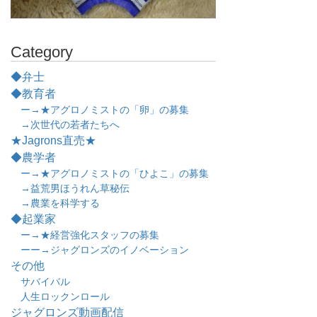
Category
◆弁士
◆教育者
ー→★アグロノミストの「卵」の募集
→次世代の若者たちへ
★Jagrons直売★
◆農学者
ー→★アグロノミストの「ひよこ」の募集
→益荒男ほうれん草秘伝
→農業を科学する
◆起業家
ー→★経営強化スタッフの募集
ーー→ジャグロンズのイノベーション
その他
サバイバル
人生ロックンロール
ジャグロンズ動画配信