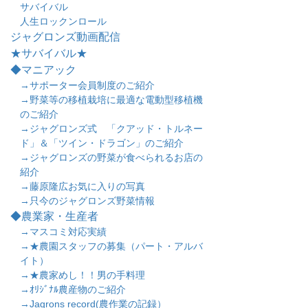
サバイバル
人生ロックンロール
ジャグロンズ動画配信
★サバイバル★
◆マニアック
→サポーター会員制度のご紹介
→野菜等の移植栽培に最適な電動型移植機
のご紹介
→ジャグロンズ式 「クアッド・トルネー
ド」＆「ツイン・ドラゴン」のご紹介
→ジャグロンズの野菜が食べられるお店の
紹介
→藤原隆広お気に入りの写真
→只今のジャグロンズ野菜情報
◆農業家・生産者
→マスコミ対応実績
→★農園スタッフの募集（パート・アルバ
イト）
→★農家めし！！男の手料理
→ｵﾘｼﾞﾅﾙ農産物のご紹介
→Jagrons record(農作業の記録）