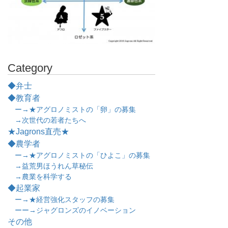
Category
◆弁士
◆教育者
ー→★アグロノミストの「卵」の募集
→次世代の若者たちへ
★Jagrons直売★
◆農学者
ー→★アグロノミストの「ひよこ」の募集
→益荒男ほうれん草秘伝
→農業を科学する
◆起業家
ー→★経営強化スタッフの募集
ーー→ジャグロンズのイノベーション
その他