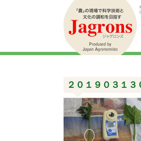
２０１９０３１３