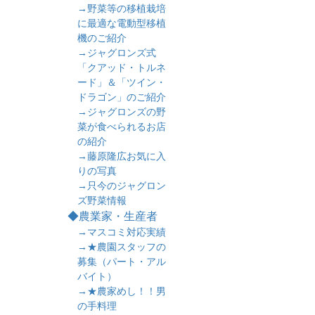
→野菜等の移植栽培
に最適な電動型移植
機のご紹介
→ジャグロンズ式
「クアッド・トルネ
ード」＆「ツイン・
ドラゴン」のご紹介
→ジャグロンズの野
菜が食べられるお店
の紹介
→藤原隆広お気に入
りの写真
→只今のジャグロン
ズ野菜情報
◆農業家・生産者
→マスコミ対応実績
→★農園スタッフの
募集（パート・アル
バイト）
→★農家めし！！男
の手料理