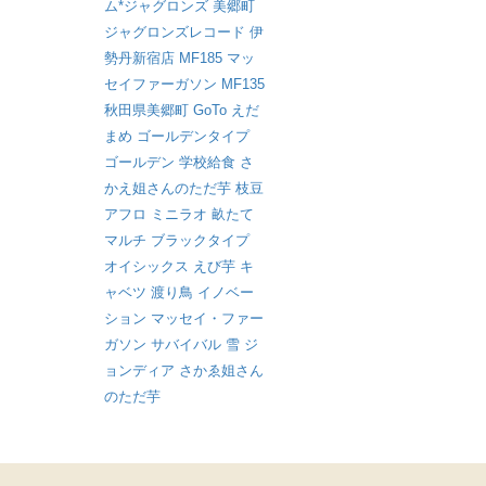
ム*ジャグロンズ
美郷町
ジャグロンズレコード
伊
勢丹新宿店
MF185
マッ
セイファーガソン
MF135
秋田県美郷町
GoTo
えだ
まめ
ゴールデンタイプ
ゴールデン
学校給食
さ
かえ姐さんのただ芋
枝豆
アフロ
ミニラオ
畝たて
マルチ
ブラックタイプ
オイシックス
えび芋
キ
ャベツ
渡り鳥
イノベー
ション
マッセイ・ファー
ガソン
サバイバル
雪
ジ
ョンディア
さかゑ姐さん
のただ芋