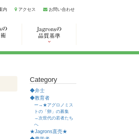
案内
アクセス
お問い合わせ
Category
◆弁士
◆教育者
ー→★アグロノミス
トの「卵」の募集
→次世代の若者たち
へ
★Jagrons直売★
◆農学者