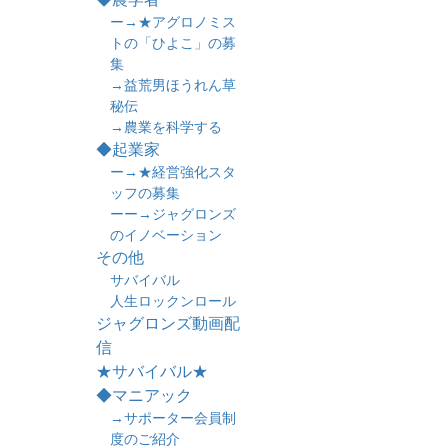
ー→★アグロノミス
トの「ひよこ」の募
集
→益荒男ほうれん草
秘伝
→農業を科学する
◆起業家
ー→★経営強化スタ
ッフの募集
ーー→ジャグロンズ
のイノベーション
その他
サバイバル
人生ロックンロール
ジャグロンズ動画配
信
★サバイバル★
◆マニアック
→サポーター会員制
度のご紹介