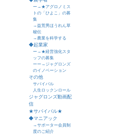
ー→★アグロノミス
トの「ひよこ」の募
集
→益荒男ほうれん草
秘伝
→農業を科学する
◆起業家
ー→★経営強化スタ
ッフの募集
ーー→ジャグロンズ
のイノベーション
その他
サバイバル
人生ロックンロール
ジャグロンズ動画配
信
★サバイバル★
◆マニアック
→サポーター会員制
度のご紹介