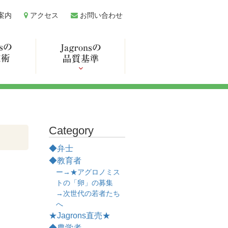
案内
アクセス
お問い合わせ
Category
◆弁士
◆教育者
ー→★アグロノミス
トの「卵」の募集
→次世代の若者たち
へ
★Jagrons直売★
◆農学者