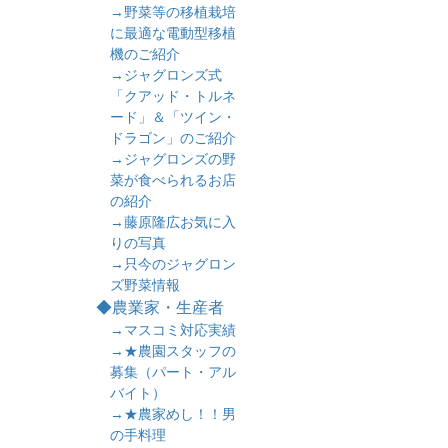
→野菜等の移植栽培
に最適な電動型移植
機のご紹介
→ジャグロンズ式
「クアッド・トルネ
ード」＆「ツイン・
ドラゴン」のご紹介
→ジャグロンズの野
菜が食べられるお店
の紹介
→藤原隆広お気に入
りの写真
→只今のジャグロン
ズ野菜情報
◆農業家・生産者
→マスコミ対応実績
→★農園スタッフの
募集（パート・アル
バイト）
→★農家めし！！男
の手料理