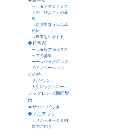
ー→★アグロノミス
トの「ひよこ」の募
集
→益荒男ほうれん草
秘伝
→農業を科学する
◆起業家
ー→★経営強化スタ
ッフの募集
ーー→ジャグロンズ
のイノベーション
その他
サバイバル
人生ロックンロール
ジャグロンズ動画配
信
★サバイバル★
◆マニアック
→サポーター会員制
度のご紹介