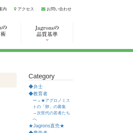
案内
アクセス
お問い合わせ
Category
◆弁士
◆教育者
ー→★アグロノミス
トの「卵」の募集
→次世代の若者たち
へ
★Jagrons直売★
◆農学者