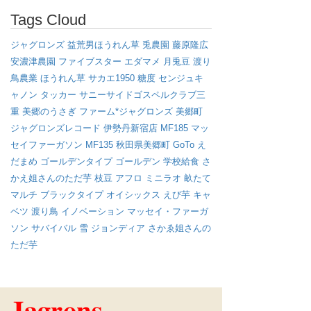
Tags Cloud
ジャグロンズ
益荒男ほうれん草
兎農園
藤原隆広
安濃津農園
ファイブスター
エダマメ
月兎豆
渡り
鳥農業
ほうれん草
サカエ1950
糖度
センジュキ
ャノン
タッカー
サニーサイドゴスペルクラブ三
重
美郷のうさぎ
ファーム*ジャグロンズ
美郷町
ジャグロンズレコード
伊勢丹新宿店
MF185
マッ
セイファーガソン
MF135
秋田県美郷町
GoTo
え
だまめ
ゴールデンタイプ
ゴールデン
学校給食
さ
かえ姐さんのただ芋
枝豆
アフロ
ミニラオ
畝たて
マルチ
ブラックタイプ
オイシックス
えび芋
キャ
ベツ
渡り鳥
イノベーション
マッセイ・ファーガ
ソン
サバイバル
雪
ジョンディア
さかゑ姐さんの
ただ芋