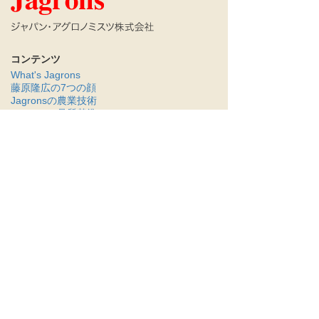
コンテンツ
What's Jagrons
藤原隆広の7つの顔
Jagronsの農業技術
Jagronsの品質基準
製品
益荒男ほうれん草
ブログ
農学者（Agronomist）
随筆家（Esseyist）
起業家（Entrepreneur）
農業家・生産者（Producer）
弁士（Orator）
教育者（Educator,Instructor）
マニアック（Maniac）
会社概要
アクセス
お問い合わせ