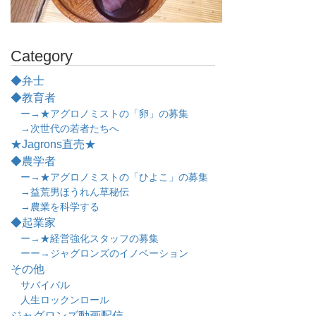
Category
◆弁士
◆教育者
ー→★アグロノミストの「卵」の募集
→次世代の若者たちへ
★Jagrons直売★
◆農学者
ー→★アグロノミストの「ひよこ」の募集
→益荒男ほうれん草秘伝
→農業を科学する
◆起業家
ー→★経営強化スタッフの募集
ーー→ジャグロンズのイノベーション
その他
サバイバル
人生ロックンロール
ジャグロンズ動画配信