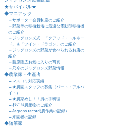
★サバイバル★
◆マニアック
→サポーター会員制度のご紹介
→野菜等の移植栽培に最適な電動型移植機
のご紹介
→ジャグロンズ式 「クアッド・トルネー
ド」＆「ツイン・ドラゴン」のご紹介
→ジャグロンズの野菜が食べられるお店の
紹介
→藤原隆広お気に入りの写真
→只今のジャグロンズ野菜情報
◆農業家・生産者
→マスコミ対応実績
→★農園スタッフの募集（パート・アルバ
イト）
→★農家めし！！男の手料理
→ｵﾘｼﾞﾅﾙ農産物のご紹介
→Jagrons record(農作業の記録）
→来園者の記録
◆随筆家