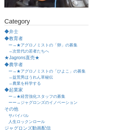
Category
◆弁士
◆教育者
ー→★アグロノミストの「卵」の募集
→次世代の若者たちへ
★Jagrons直売★
◆農学者
ー→★アグロノミストの「ひよこ」の募集
→益荒男ほうれん草秘伝
→農業を科学する
◆起業家
ー→★経営強化スタッフの募集
ーー→ジャグロンズのイノベーション
その他
サバイバル
人生ロックンロール
ジャグロンズ動画配信