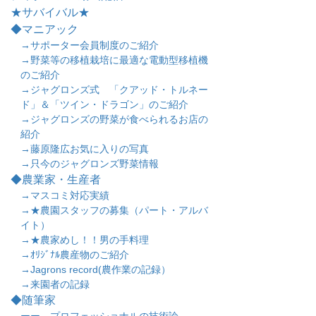
★サバイバル★
◆マニアック
→サポーター会員制度のご紹介
→野菜等の移植栽培に最適な電動型移植機
のご紹介
→ジャグロンズ式 「クアッド・トルネー
ド」＆「ツイン・ドラゴン」のご紹介
→ジャグロンズの野菜が食べられるお店の
紹介
→藤原隆広お気に入りの写真
→只今のジャグロンズ野菜情報
◆農業家・生産者
→マスコミ対応実績
→★農園スタッフの募集（パート・アルバ
イト）
→★農家めし！！男の手料理
→ｵﾘｼﾞﾅﾙ農産物のご紹介
→Jagrons record(農作業の記録）
→来園者の記録
◆随筆家