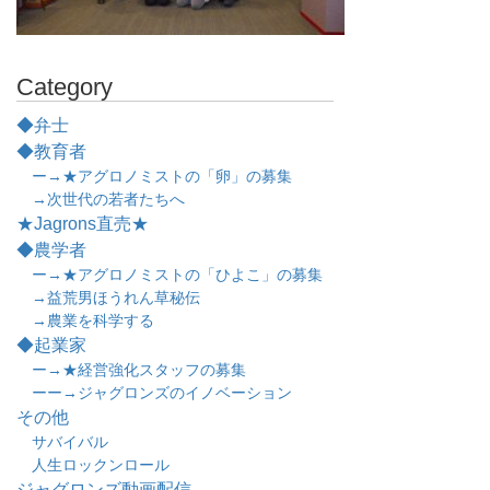
Category
◆弁士
◆教育者
ー→★アグロノミストの「卵」の募集
→次世代の若者たちへ
★Jagrons直売★
◆農学者
ー→★アグロノミストの「ひよこ」の募集
→益荒男ほうれん草秘伝
→農業を科学する
◆起業家
ー→★経営強化スタッフの募集
ーー→ジャグロンズのイノベーション
その他
サバイバル
人生ロックンロール
ジャグロンズ動画配信