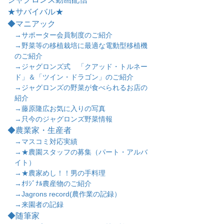
★サバイバル★
◆マニアック
→サポーター会員制度のご紹介
→野菜等の移植栽培に最適な電動型移植機
のご紹介
→ジャグロンズ式 「クアッド・トルネー
ド」＆「ツイン・ドラゴン」のご紹介
→ジャグロンズの野菜が食べられるお店の
紹介
→藤原隆広お気に入りの写真
→只今のジャグロンズ野菜情報
◆農業家・生産者
→マスコミ対応実績
→★農園スタッフの募集（パート・アルバ
イト）
→★農家めし！！男の手料理
→ｵﾘｼﾞﾅﾙ農産物のご紹介
→Jagrons record(農作業の記録）
→来園者の記録
◆随筆家