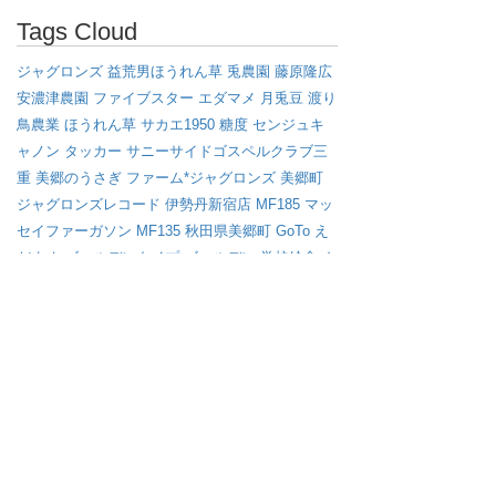
Tags Cloud
ジャグロンズ
益荒男ほうれん草
兎農園
藤原隆広
安濃津農園
ファイブスター
エダマメ
月兎豆
渡り
鳥農業
ほうれん草
サカエ1950
糖度
センジュキ
ャノン
タッカー
サニーサイドゴスペルクラブ三
重
美郷のうさぎ
ファーム*ジャグロンズ
美郷町
ジャグロンズレコード
伊勢丹新宿店
MF185
マッ
セイファーガソン
MF135
秋田県美郷町
GoTo
え
だまめ
ゴールデンタイプ
ゴールデン
学校給食
さ
かえ姐さんのただ芋
枝豆
アフロ
ミニラオ
畝たて
マルチ
ブラックタイプ
オイシックス
えび芋
キャ
ベツ
渡り鳥
イノベーション
マッセイ・ファーガ
ソン
サバイバル
雪
ジョンディア
さかゑ姐さんの
ただ芋