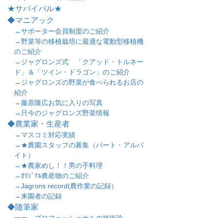
★サバイバル★
◆マニアック
→サポーター会員制度のご紹介
→野菜等の移植栽培に最適な電動型移植機
のご紹介
→ジャグロンズ式 「クアッド・トルネー
ド」＆「ツイン・ドラゴン」のご紹介
→ジャグロンズの野菜が食べられるお店の
紹介
→藤原隆広お気に入りの写真
→只今のジャグロンズ野菜情報
◆農業家・生産者
→マスコミ対応実績
→★農園スタッフの募集（パート・アルバ
イト）
→★農家めし！！男の手料理
→ｵﾘｼﾞﾅﾙ農産物のご紹介
→Jagrons record(農作業の記録）
→来園者の記録
◆随筆家