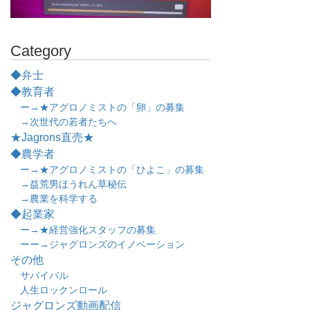
Category
◆弁士
◆教育者
ー→★アグロノミストの「卵」の募集
→次世代の若者たちへ
★Jagrons直売★
◆農学者
ー→★アグロノミストの「ひよこ」の募集
→益荒男ほうれん草秘伝
→農業を科学する
◆起業家
ー→★経営強化スタッフの募集
ーー→ジャグロンズのイノベーション
その他
サバイバル
人生ロックンロール
ジャグロンズ動画配信