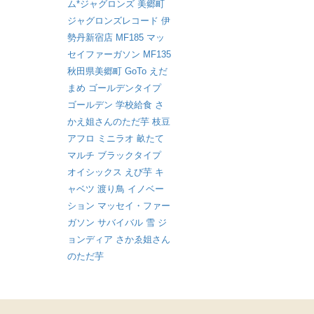
ム*ジャグロンズ
美郷町
ジャグロンズレコード
伊
勢丹新宿店
MF185
マッ
セイファーガソン
MF135
秋田県美郷町
GoTo
えだ
まめ
ゴールデンタイプ
ゴールデン
学校給食
さ
かえ姐さんのただ芋
枝豆
アフロ
ミニラオ
畝たて
マルチ
ブラックタイプ
オイシックス
えび芋
キ
ャベツ
渡り鳥
イノベー
ション
マッセイ・ファー
ガソン
サバイバル
雪
ジ
ョンディア
さかゑ姐さん
のただ芋