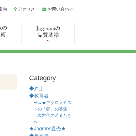
案内
アクセス
お問い合わせ
Category
◆弁士
◆教育者
ー→★アグロノミス
トの「卵」の募集
→次世代の若者たち
へ
★Jagrons直売★
◆農学者