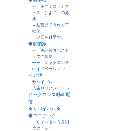
ー→★アグロノミス
トの「ひよこ」の募
集
→益荒男ほうれん草
秘伝
→農業を科学する
◆起業家
ー→★経営強化スタ
ッフの募集
ーー→ジャグロンズ
のイノベーション
その他
サバイバル
人生ロックンロール
ジャグロンズ動画配
信
★サバイバル★
◆マニアック
→サポーター会員制
度のご紹介