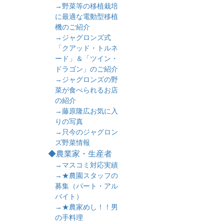
→野菜等の移植栽培
に最適な電動型移植
機のご紹介
→ジャグロンズ式
「クアッド・トルネ
ード」＆「ツイン・
ドラゴン」のご紹介
→ジャグロンズの野
菜が食べられるお店
の紹介
→藤原隆広お気に入
りの写真
→只今のジャグロン
ズ野菜情報
◆農業家・生産者
→マスコミ対応実績
→★農園スタッフの
募集（パート・アル
バイト）
→★農家めし！！男
の手料理