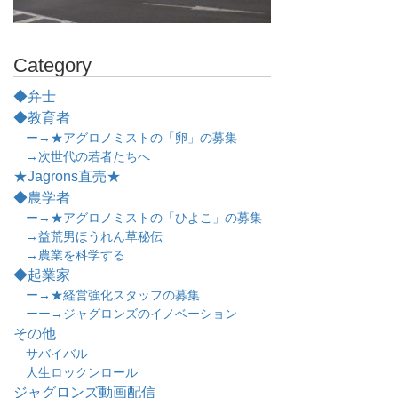
Category
◆弁士
◆教育者
ー→★アグロノミストの「卵」の募集
→次世代の若者たちへ
★Jagrons直売★
◆農学者
ー→★アグロノミストの「ひよこ」の募集
→益荒男ほうれん草秘伝
→農業を科学する
◆起業家
ー→★経営強化スタッフの募集
ーー→ジャグロンズのイノベーション
その他
サバイバル
人生ロックンロール
ジャグロンズ動画配信