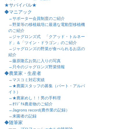
★サバイバル★
◆マニアック
→サポーター会員制度のご紹介
→野菜等の移植栽培に最適な電動型移植機
のご紹介
→ジャグロンズ式 「クアッド・トルネー
ド」＆「ツイン・ドラゴン」のご紹介
→ジャグロンズの野菜が食べられるお店の
紹介
→藤原隆広お気に入りの写真
→只今のジャグロンズ野菜情報
◆農業家・生産者
→マスコミ対応実績
→★農園スタッフの募集（パート・アルバ
イト）
→★農家めし！！男の手料理
→ｵﾘｼﾞﾅﾙ農産物のご紹介
→Jagrons record(農作業の記録）
→来園者の記録
◆随筆家