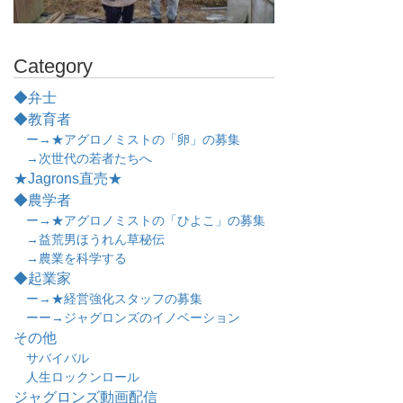
Category
◆弁士
◆教育者
ー→★アグロノミストの「卵」の募集
→次世代の若者たちへ
★Jagrons直売★
◆農学者
ー→★アグロノミストの「ひよこ」の募集
→益荒男ほうれん草秘伝
→農業を科学する
◆起業家
ー→★経営強化スタッフの募集
ーー→ジャグロンズのイノベーション
その他
サバイバル
人生ロックンロール
ジャグロンズ動画配信