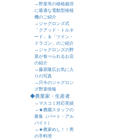
→野菜等の移植栽培
に最適な電動型移植
機のご紹介
→ジャグロンズ式
「クアッド・トルネ
ード」＆「ツイン・
ドラゴン」のご紹介
→ジャグロンズの野
菜が食べられるお店
の紹介
→藤原隆広お気に入
りの写真
→只今のジャグロン
ズ野菜情報
◆農業家・生産者
→マスコミ対応実績
→★農園スタッフの
募集（パート・アル
バイト）
→★農家めし！！男
の手料理