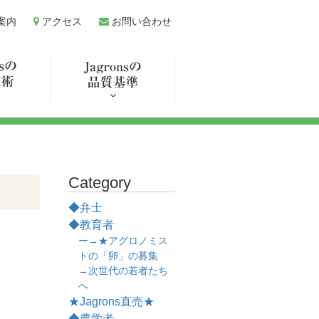
案内
アクセス
お問い合わせ
Category
◆弁士
◆教育者
ー→★アグロノミス
トの「卵」の募集
→次世代の若者たち
へ
★Jagrons直売★
◆農学者