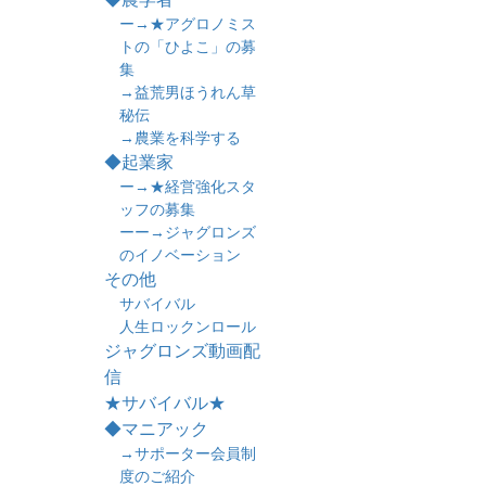
ー→★アグロノミス
トの「ひよこ」の募
集
→益荒男ほうれん草
秘伝
→農業を科学する
◆起業家
ー→★経営強化スタ
ッフの募集
ーー→ジャグロンズ
のイノベーション
その他
サバイバル
人生ロックンロール
ジャグロンズ動画配
信
★サバイバル★
◆マニアック
→サポーター会員制
度のご紹介