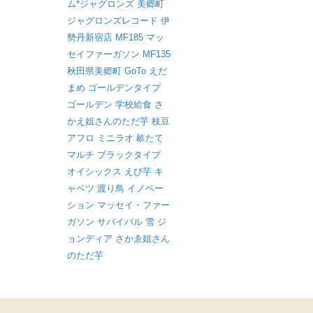
ム*ジャグロンズ
美郷町
ジャグロンズレコード
伊
勢丹新宿店
MF185
マッ
セイファーガソン
MF135
秋田県美郷町
GoTo
えだ
まめ
ゴールデンタイプ
ゴールデン
学校給食
さ
かえ姐さんのただ芋
枝豆
アフロ
ミニラオ
畝たて
マルチ
ブラックタイプ
オイシックス
えび芋
キ
ャベツ
渡り鳥
イノベー
ション
マッセイ・ファー
ガソン
サバイバル
雪
ジ
ョンディア
さかゑ姐さん
のただ芋