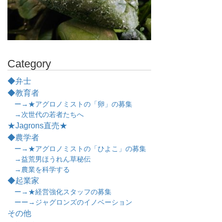
Category
◆弁士
◆教育者
ー→★アグロノミストの「卵」の募集
→次世代の若者たちへ
★Jagrons直売★
◆農学者
ー→★アグロノミストの「ひよこ」の募集
→益荒男ほうれん草秘伝
→農業を科学する
◆起業家
ー→★経営強化スタッフの募集
ーー→ジャグロンズのイノベーション
その他