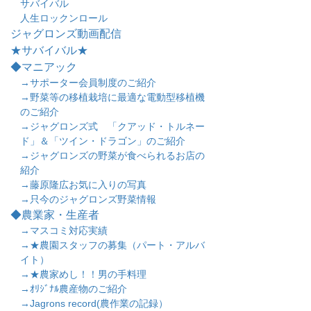
サバイバル
人生ロックンロール
ジャグロンズ動画配信
★サバイバル★
◆マニアック
→サポーター会員制度のご紹介
→野菜等の移植栽培に最適な電動型移植機
のご紹介
→ジャグロンズ式 「クアッド・トルネー
ド」＆「ツイン・ドラゴン」のご紹介
→ジャグロンズの野菜が食べられるお店の
紹介
→藤原隆広お気に入りの写真
→只今のジャグロンズ野菜情報
◆農業家・生産者
→マスコミ対応実績
→★農園スタッフの募集（パート・アルバ
イト）
→★農家めし！！男の手料理
→ｵﾘｼﾞﾅﾙ農産物のご紹介
→Jagrons record(農作業の記録）