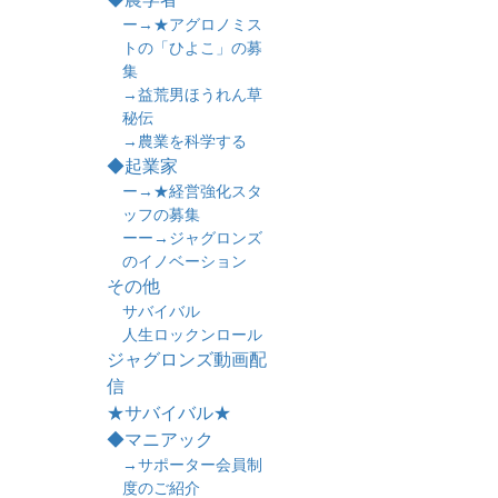
ー→★アグロノミス
トの「ひよこ」の募
集
→益荒男ほうれん草
秘伝
→農業を科学する
◆起業家
ー→★経営強化スタ
ッフの募集
ーー→ジャグロンズ
のイノベーション
その他
サバイバル
人生ロックンロール
ジャグロンズ動画配
信
★サバイバル★
◆マニアック
→サポーター会員制
度のご紹介