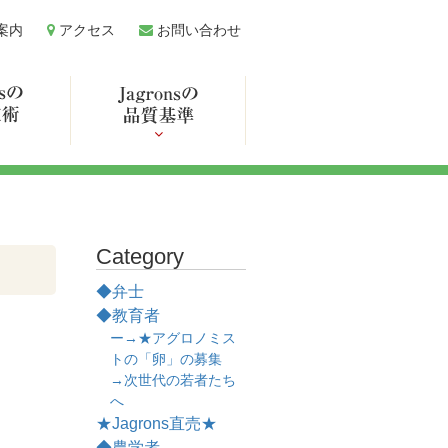
案内
アクセス
お問い合わせ
Category
◆弁士
◆教育者
ー→★アグロノミス
トの「卵」の募集
→次世代の若者たち
へ
★Jagrons直売★
◆農学者