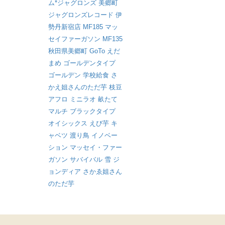
ム*ジャグロンズ
美郷町
ジャグロンズレコード
伊
勢丹新宿店
MF185
マッ
セイファーガソン
MF135
秋田県美郷町
GoTo
えだ
まめ
ゴールデンタイプ
ゴールデン
学校給食
さ
かえ姐さんのただ芋
枝豆
アフロ
ミニラオ
畝たて
マルチ
ブラックタイプ
オイシックス
えび芋
キ
ャベツ
渡り鳥
イノベー
ション
マッセイ・ファー
ガソン
サバイバル
雪
ジ
ョンディア
さかゑ姐さん
のただ芋