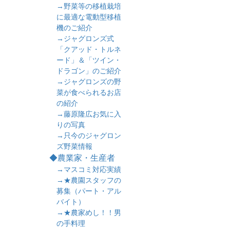
→野菜等の移植栽培
に最適な電動型移植
機のご紹介
→ジャグロンズ式
「クアッド・トルネ
ード」＆「ツイン・
ドラゴン」のご紹介
→ジャグロンズの野
菜が食べられるお店
の紹介
→藤原隆広お気に入
りの写真
→只今のジャグロン
ズ野菜情報
◆農業家・生産者
→マスコミ対応実績
→★農園スタッフの
募集（パート・アル
バイト）
→★農家めし！！男
の手料理