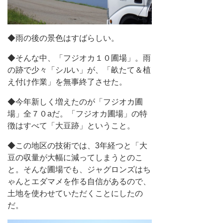
◆雨の後の景色はすばらしい。
◆そんな中、「フジオカ１０圃場」。雨
の跡で少々「シルい」が、「畝たて＆植
え付け作業」を無事終了させた。
◆今年新しく増えたのが「フジオカ圃
場」全７０aだ。「フジオカ圃場」の特
徴はすべて「大豆跡」ということ。
◆この地区の技術では、3年経つと「大
豆の収量が大幅に減ってしまうとのこ
と。そんな圃場でも、ジャグロンズはち
ゃんとエダマメを作る自信があるので、
土地を使わせていただくことにしたの
だ。