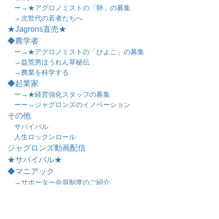
ー→★アグロノミストの「卵」の募集
→次世代の若者たちへ
★Jagrons直売★
◆農学者
ー→★アグロノミストの「ひよこ」の募集
→益荒男ほうれん草秘伝
→農業を科学する
◆起業家
ー→★経営強化スタッフの募集
ーー→ジャグロンズのイノベーション
その他
サバイバル
人生ロックンロール
ジャグロンズ動画配信
★サバイバル★
◆マニアック
→サポーター会員制度のご紹介
→野菜等の移植栽培に最適な電動型移植機
のご紹介
→ジャグロンズ式 「クアッド・トルネー