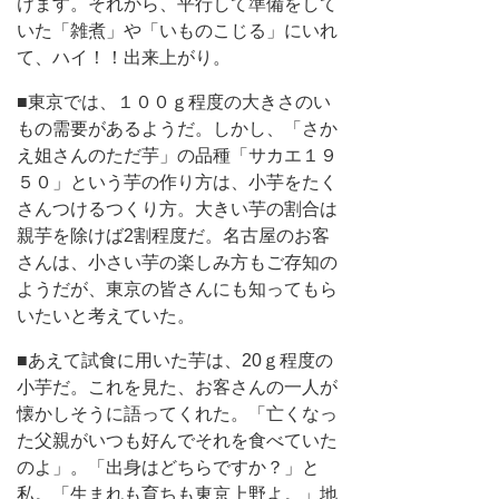
けます。それから、平行して準備をして
いた「雑煮」や「いものこじる」にいれ
て、ハイ！！出来上がり。
■東京では、１００ｇ程度の大きさのい
もの需要があるようだ。しかし、「さか
え姐さんのただ芋」の品種「サカエ１９
５０」という芋の作り方は、小芋をたく
さんつけるつくり方。大きい芋の割合は
親芋を除けば2割程度だ。名古屋のお客
さんは、小さい芋の楽しみ方もご存知の
ようだが、東京の皆さんにも知ってもら
いたいと考えていた。
■あえて試食に用いた芋は、20ｇ程度の
小芋だ。これを見た、お客さんの一人が
懐かしそうに語ってくれた。「亡くなっ
た父親がいつも好んでそれを食べていた
のよ」。「出身はどちらですか？」と
私。「生まれも育ちも東京上野よ。」地