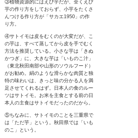
③植物資源的にはえび芋だが、全くえび
芋の作り方をしておらず、小芋をたくさ
んつける作り方が「サカエ1950」の作
り方。
④サトイモは皮をむくのが大変だが、こ
の芋は、すべて蒸してから皮を手でむく
方法を推奨している。小さな芋は「きぬ
かつぎ」に、大きな芋は「いものこ汁」
（東北秋田南部や山形のソウルフード）
がお勧め。絹のような滑らかな肉質と独
特の味わいは、きっと味の分かる人を満
足させてくれるはず。日本人の食のルー
ツはサトイモ。お米を主食とする前の日
本人の主食はサトイモだったのだから。
⑤ちなみに、サトイモのことを三重県で
は「ただ芋」という。秋田県では「いも
のこ」という。