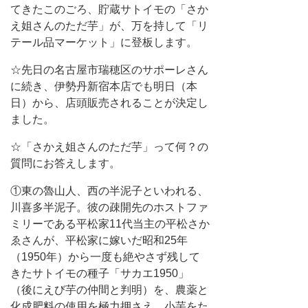
てきたこのごろ、貯蔵サトイモの「さか
え姐さんのただ芋」が、万を持して「リ
テール品マーケット」に登板します。
☆先日の名古屋市瑞穂区のサポーレさん
に続き、伊勢丹新宿本店でも明日（本
日）から、店頭販売されることが決定し
ました。
☆「さかえ姐さんのただ芋」って何？の
質問にお答えします。
①東の魯山人、西の半泥子といわれる、
川喜多半泥子。彼の疎開先のホストファ
ミリーである平松家11代当主の平松さか
ゑさんが、平松家に嫁いだ昭和25年
（1950年）から一度も絶やさず残して
きたサトイモの種子「サカエ1950」
（後にえび芋の仲間と判明）を、農薬と
化成肥料の使用を極力押さえ、小芋をた