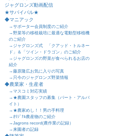
ジャグロンズ動画配信
★サバイバル★
◆マニアック
→サポーター会員制度のご紹介
→野菜等の移植栽培に最適な電動型移植機
のご紹介
→ジャグロンズ式 「クアッド・トルネー
ド」＆「ツイン・ドラゴン」のご紹介
→ジャグロンズの野菜が食べられるお店の
紹介
→藤原隆広お気に入りの写真
→只今のジャグロンズ野菜情報
◆農業家・生産者
→マスコミ対応実績
→★農園スタッフの募集（パート・アルバ
イト）
→★農家めし！！男の手料理
→ｵﾘｼﾞﾅﾙ農産物のご紹介
→Jagrons record(農作業の記録）
→来園者の記録