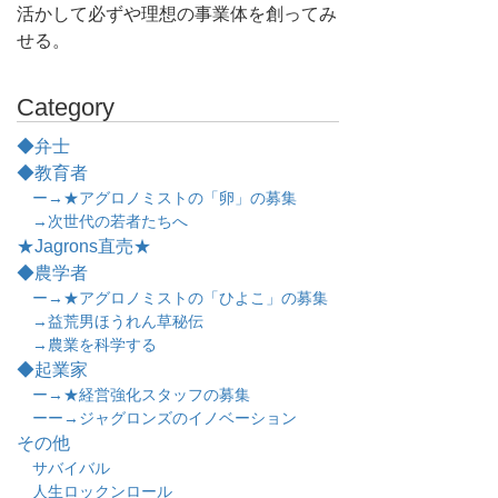
活かして必ずや理想の事業体を創ってみ
せる。
Category
◆弁士
◆教育者
ー→★アグロノミストの「卵」の募集
→次世代の若者たちへ
★Jagrons直売★
◆農学者
ー→★アグロノミストの「ひよこ」の募集
→益荒男ほうれん草秘伝
→農業を科学する
◆起業家
ー→★経営強化スタッフの募集
ーー→ジャグロンズのイノベーション
その他
サバイバル
人生ロックンロール