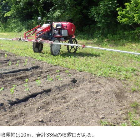
噴霧幅は10ｍ、合計33個の噴霧口がある。