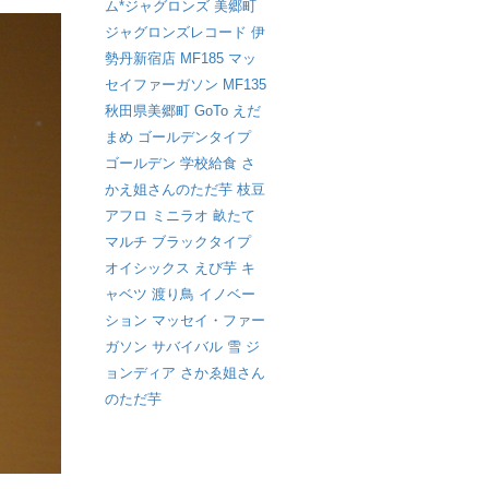
ム*ジャグロンズ
美郷町
ジャグロンズレコード
伊
勢丹新宿店
MF185
マッ
セイファーガソン
MF135
秋田県美郷町
GoTo
えだ
まめ
ゴールデンタイプ
ゴールデン
学校給食
さ
かえ姐さんのただ芋
枝豆
アフロ
ミニラオ
畝たて
マルチ
ブラックタイプ
オイシックス
えび芋
キ
ャベツ
渡り鳥
イノベー
ション
マッセイ・ファー
ガソン
サバイバル
雪
ジ
ョンディア
さかゑ姐さん
のただ芋