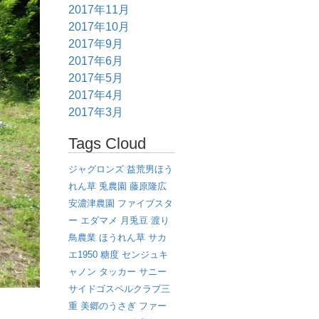
2017年11月
2017年10月
2017年9月
2017年6月
2017年5月
2017年4月
2017年3月
Tags Cloud
ジャグロンズ
益荒男ほう
れん草
兎農園
藤原隆広
安濃津農園
ファイブスタ
ー
エダマメ
月兎豆
渡り
鳥農業
ほうれん草
サカ
エ1950
糖度
センジュキ
ャノン
タッカー
サニー
サイドゴスペルクラブ三
重
美郷のうさぎ
ファー