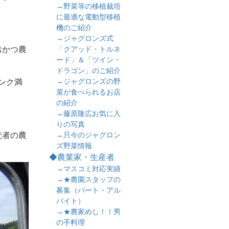
→野菜等の移植栽培
に最適な電動型移植
機のご紹介
→ジャグロンズ式
おかつ農
「クアッド・トルネ
ード」＆「ツイン・
ドラゴン」のご紹介
→ジャグロンズの野
タンク満
菜が食べられるお店
の紹介
→藤原隆広お気に入
りの写真
読者の農
→只今のジャグロン
ズ野菜情報
◆農業家・生産者
→マスコミ対応実績
→★農園スタッフの
募集（パート・アル
バイト）
→★農家めし！！男
の手料理