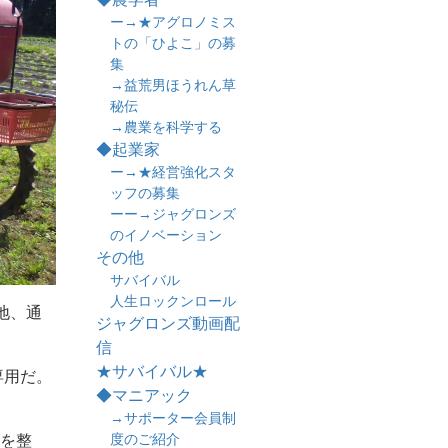
ー→★アグロノミス
トの「ひよこ」の募
集
→益荒男ほうれん草
秘伝
→農業を科学する
◆起業家
ー→★経営強化スタ
ッフの募集
ーー→ジャグロンズ
のイノベーション
その他
サバイバル
人生ロックンロール
地、通
ジャグロンズ動画配
信
★サバイバル★
専用だ。
◆マニアック
→サポーター会員制
度のご紹介
りを整