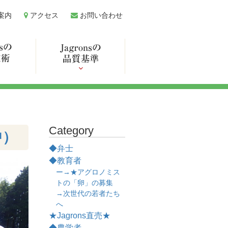
案内
アクセス
お問い合わせ
Category
中）
◆弁士
◆教育者
ー→★アグロノミス
トの「卵」の募集
→次世代の若者たち
へ
★Jagrons直売★
◆農学者