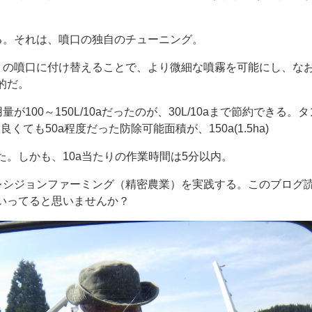
る。それは、噴口の独自のチューニング。
りの噴口に付け替えることで、より微細な噴霧を可能にし、な
的だ。
100～150L/10aだったのが、30L/10aまで節約できる。
くても50a程度だった防除可能面積が、150a(1.5ha)
。しかも、10a当たりの作業時間は5分以内。
レシジョンファーミング（精密農業）を実践する。このブログ
いってると思いませんか？