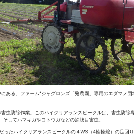
中にある、ファーム*ジャグロンズ「兎農園」専用のエダマメ団
。
の害虫防除作業。このハイクリアランスビークルは、害虫防除
、そしてハマキガやヨトウガなどの鱗肢目害虫。
調だったハイクリアランスビークルの４WS（4輪操舵）の足回