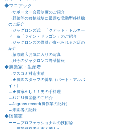
◆マニアック
→サポーター会員制度のご紹介
→野菜等の移植栽培に最適な電動型移植機
のご紹介
→ジャグロンズ式 「クアッド・トルネー
ド」＆「ツイン・ドラゴン」のご紹介
→ジャグロンズの野菜が食べられるお店の
紹介
→藤原隆広お気に入りの写真
→只今のジャグロンズ野菜情報
◆農業家・生産者
→マスコミ対応実績
→★農園スタッフの募集（パート・アルバ
イト）
→★農家めし！！男の手料理
→ｵﾘｼﾞﾅﾙ農産物のご紹介
→Jagrons record(農作業の記録）
→来園者の記録
◆随筆家
ーー→プロフェッショナルの技術論
―→農業経営者を志す若人へ