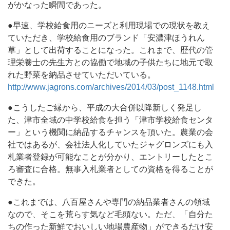
がかなった瞬間であった。
●早速、学校給食用のニーズと利用現場での現状を教え
ていただき、学校給食用のブランド「安濃津ほうれん
草」として出荷することになった。これまで、歴代の管
理栄養士の先生方との協働で地域の子供たちに地元で取
れた野菜を納品させていただいている。
http://www.jagrons.com/archives/2014/03/post_1148.html
●こうしたご縁から、平成の大合併以降新しく発足し
た、津市全域の中学校給食を担う「津市学校給食センタ
ー」という機関に納品するチャンスを頂いた。農業の会
社ではあるが、会社法人化していたジャグロンズにも入
札業者登録が可能なことが分かり、エントリーしたとこ
ろ審査に合格。無事入札業者としての資格を得ることが
できた。
●これまでは、八百屋さんや専門の納品業者さんの領域
なので、そこを荒らす気など毛頭ない。ただ、「自分た
ちの作った新鮮でおいしい地場農産物」ができるだけ安