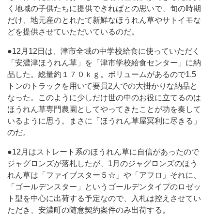
く地域の子供たちに提供できればとの思いで、旬の時期
だけ、地元産のとれたて新鮮なほうれん草やサトイモな
どを提供させていただいているのだ。
●12月12日は、津市全域の中学校給食に使っていただく
「安濃津ほうれん草」を「津市学校給食センター」に納
品した。総量約１７０ｋｇ。ボリュームがあるので1.5
トンのトラックを用いて要員2人での大掛かりな納品と
なった。このように少しだけ世の中のお役に立てるのは
ほうれん草専門農園としてやってきたことが功を奏して
いるように思う。まさに「ほうれん草屋冥利に尽きる」
のだ。
●12月はストレート系のほうれん草に自信があったので
ジャグロンズが落札したが、1月のジャグロンズのほう
れん草は「ファイブスター５☆」や「アフロ」それに、
「ゴールデンスター」というゴールデンタイプのロゼッ
ト型を中心に出荷する予定なので、入札は控えさせてい
ただき、安濃町の随意契約案件のみ出荷する。