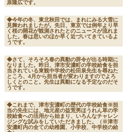
原隆広です。
◆今年の冬、東北秋田では、まれにみる大雪に
見舞われましたが。先日、東京では例年より早
く桜の開花が観測されたとのニュースが流れま
した。春は思いのほか早く近づいてきているよ
うです。
◆さて、そろそろ春の異動の辞令が出る時期に
なりました。昨日、津市安濃町の学校給食を担
当されている東観中学校の松田泉先生を尋ねた
ところ、4月から担当者が変わりますのでよろ
しくとのこと。先生は異動になる予定なのだそ
うです。
◆これまで、津市安濃町の歴代の学校給食※担
当の先生には、地元産の益荒男ほうれん草の学
校給食への活用から始まり、いろんなチャレン
ジングな試みをしていただきました。（※津市
安濃町内の全ての幼稚園、小学校、中学校の給