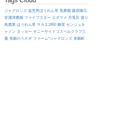
Tags Cloud
ジャグロンズ
益荒男ほうれん草
兎農園
藤原隆広
安濃津農園
ファイブスター
エダマメ
月兎豆
渡り
鳥農業
ほうれん草
サカエ1950
糖度
センジュキ
ャノン
タッカー
サニーサイドゴスペルクラブ三
重
美郷のうさぎ
ファーム*ジャグロンズ
美郷町
ジャグロンズレコード
伊勢丹新宿店
MF185
マッ
セイファーガソン
MF135
秋田県美郷町
GoTo
え
だまめ
ゴールデンタイプ
ゴールデン
学校給食
さ
かえ姐さんのただ芋
枝豆
アフロ
ミニラオ
畝たて
マルチ
ブラックタイプ
オイシックス
えび芋
キャ
ベツ
渡り鳥
イノベーション
マッセイ・ファーガ
ソン
サバイバル
雪
ジョンディア
さかゑ姐さんの
ただ芋