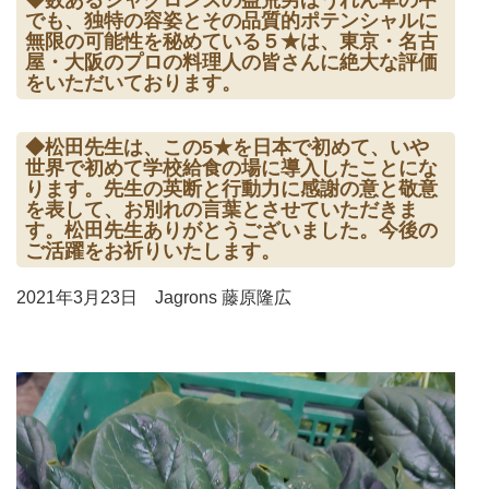
◆数あるジャグロンズの益荒男ほうれん草の中
でも、独特の容姿とその品質的ポテンシャルに
無限の可能性を秘めている５★は、東京・名古
屋・大阪のプロの料理人の皆さんに絶大な評価
をいただいております。
◆松田先生は、この5★を日本で初めて、いや
世界で初めて学校給食の場に導入したことにな
ります。先生の英断と行動力に感謝の意と敬意
を表して、お別れの言葉とさせていただきま
す。松田先生ありがとうございました。今後の
ご活躍をお祈りいたします。
2021年3月23日 Jagrons 藤原隆広