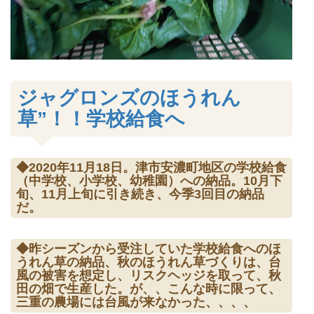
ジャグロンズのほうれん
草”！！学校給食へ
◆2020年11月18日。津市安濃町地区の学校給食
（中学校、小学校、幼稚園）への納品。10月下
旬、11月上旬に引き続き、今季3回目の納品
だ。
◆昨シーズンから受注していた学校給食へのほ
うれん草の納品、秋のほうれん草づくりは、台
風の被害を想定し、リスクヘッジを取って、秋
田の畑で生産した。が、、こんな時に限って、
三重の農場には台風が来なかった、、、、