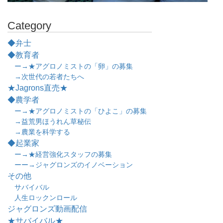
Category
◆弁士
◆教育者
ー→★アグロノミストの「卵」の募集
→次世代の若者たちへ
★Jagrons直売★
◆農学者
ー→★アグロノミストの「ひよこ」の募集
→益荒男ほうれん草秘伝
→農業を科学する
◆起業家
ー→★経営強化スタッフの募集
ーー→ジャグロンズのイノベーション
その他
サバイバル
人生ロックンロール
ジャグロンズ動画配信
★サバイバル★