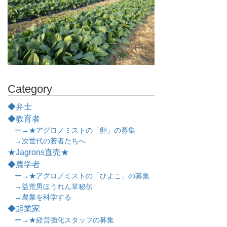
Category
◆弁士
◆教育者
ー→★アグロノミストの「卵」の募集
→次世代の若者たちへ
★Jagrons直売★
◆農学者
ー→★アグロノミストの「ひよこ」の募集
→益荒男ほうれん草秘伝
→農業を科学する
◆起業家
ー→★経営強化スタッフの募集