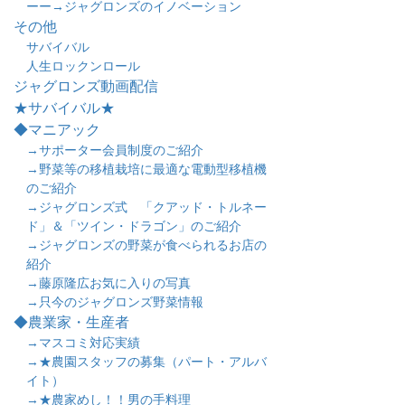
ーー→ジャグロンズのイノベーション
その他
サバイバル
人生ロックンロール
ジャグロンズ動画配信
★サバイバル★
◆マニアック
→サポーター会員制度のご紹介
→野菜等の移植栽培に最適な電動型移植機
のご紹介
→ジャグロンズ式 「クアッド・トルネー
ド」＆「ツイン・ドラゴン」のご紹介
→ジャグロンズの野菜が食べられるお店の
紹介
→藤原隆広お気に入りの写真
→只今のジャグロンズ野菜情報
◆農業家・生産者
→マスコミ対応実績
→★農園スタッフの募集（パート・アルバ
イト）
→★農家めし！！男の手料理