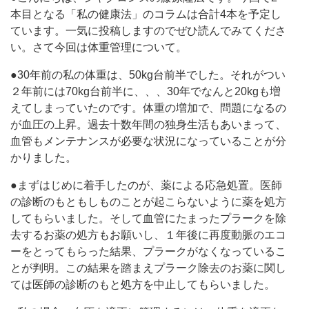
本目となる「私の健康法」のコラムは合計4本を予定し
ています。一気に投稿しますのでぜひ読んでみてくださ
い。さて今回は体重管理について。
●30年前の私の体重は、50kg台前半でした。それがつい
２年前には70kg台前半に、、、30年でなんと20kgも増
えてしまっていたのです。体重の増加で、問題になるの
が血圧の上昇。過去十数年間の独身生活もあいまって、
血管もメンテナンスが必要な状況になっていることが分
かりました。
●まずはじめに着手したのが、薬による応急処置。医師
の診断のもともしものことが起こらないように薬を処方
してもらいました。そして血管にたまったプラークを除
去するお薬の処方もお願いし、１年後に再度動脈のエコ
ーをとってもらった結果、プラークがなくなっているこ
とが判明。この結果を踏まえプラーク除去のお薬に関し
ては医師の診断のもと処方を中止してもらいました。