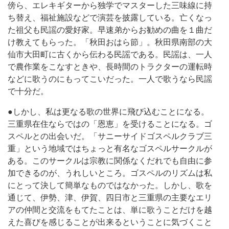
傍ら、エレキギターから独学でマスターした三味線に持
ち替え、福祉施設などで演芸を披露している。亡くなっ
た祖父も民謡の愛好家。早速弟からお勧めの曲を１曲だ
け教えてもらった。「秋田おはら節」。秋田県南部の大
仙市大田町に古くから伝わる民謡である。民謡は、一人
で農作業をこなすときや、長時間のトラクターの運転時
などに歌うのにもってこいだった。一人で歌うなら民謡
で十分だ。
●しかし、私は更なる歌の世界に飛び込むことになる。
三重県在住ならではの「恩恵」を受けることになる。ゴ
スペルとの出会いだ。「サニーサイドゴスペルクラブ三
重」という地域ではちょっと有名なゴスペルサークルが
ある。このサークルは宗教に関係なくだれでも自由に参
加できるのが、うれしいところ。ゴスペルのリズムは私
にとって決して簡単なものではなかった。しかし、歌を
通じて、伊勢、津、伊賀、四日市と三重県の主要なエリ
アの仲間と交流をもてたことは、単に歌うことだけを越
えた喜びを感じることが出来るということに気づくこと