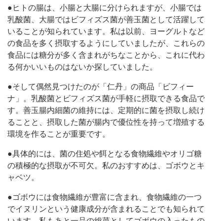
●ヒトの腸は、小腸と大腸に分けられますが、小腸では
乳酸菌、大腸ではビフィズス菌が善玉菌として活躍して
いることが知られています。私は以前、ヨーグルトなど
の食品を多く摂取するようにしていましたが、これらの
食品には糖分が多く含まれがちなことから、これに代わ
る何かいいものはないか探していました。
●そして偶然見つけたのが「仁丹」の商品「ビフィー
ナ」。乳酸菌とビフィズス菌が手軽に摂取できる食品で
す。善玉腸内細菌の維持には、定期的に菌を摂取し続け
ることと、摂取した菌が腸内で優位性を持って増殖する
環境を作ることが重要です。
●具体的には、菌の住処や餌となる食物繊維やオリゴ糖
の積極的な摂取が不可欠。私のおすすめは、ゴボウとキ
ャベツ。
●ゴボウには食物繊維が豊富に含まれ、食物繊維の一つ
でイヌリンという健康成分が含まれることでも知られて
います。私もあと一品の総菜としてゴボウの入ったもの