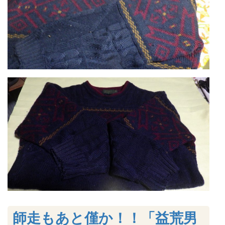
師走もあと僅か！！「益荒男