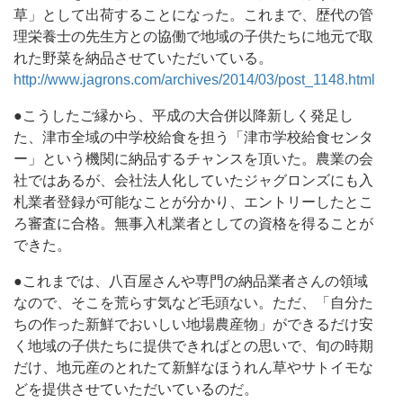
草」として出荷することになった。これまで、歴代の管
理栄養士の先生方との協働で地域の子供たちに地元で取
れた野菜を納品させていただいている。
http://www.jagrons.com/archives/2014/03/post_1148.html
●こうしたご縁から、平成の大合併以降新しく発足し
た、津市全域の中学校給食を担う「津市学校給食センタ
ー」という機関に納品するチャンスを頂いた。農業の会
社ではあるが、会社法人化していたジャグロンズにも入
札業者登録が可能なことが分かり、エントリーしたとこ
ろ審査に合格。無事入札業者としての資格を得ることが
できた。
●これまでは、八百屋さんや専門の納品業者さんの領域
なので、そこを荒らす気など毛頭ない。ただ、「自分た
ちの作った新鮮でおいしい地場農産物」ができるだけ安
く地域の子供たちに提供できればとの思いで、旬の時期
だけ、地元産のとれたて新鮮なほうれん草やサトイモな
どを提供させていただいているのだ。