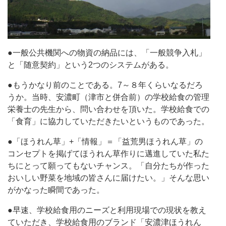
●一般公共機関への物資の納品には、「一般競争入札」
と「随意契約」という2つのシステムがある。
●もうかなり前のことである。7～８年くらいなるだろ
うか。当時、安濃町（津市と併合前）の学校給食の管理
栄養士の先生から、問い合わせを頂いた。学校給食での
「食育」に協力していただきたいというものであった。
●「ほうれん草」+「情報」＝「益荒男ほうれん草」の
コンセプトを掲げてほうれん草作りに邁進していた私た
ちにとって願ってもないチャンス。「自分たちが作った
おいしい野菜を地域の皆さんに届けたい。」そんな思い
がかなった瞬間であった。
●早速、学校給食用のニーズと利用現場での現状を教え
ていただき、学校給食用のブランド「安濃津ほうれん