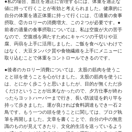
●私の場合、血圧を適正に管理するには、体重を適正な
値に持って行くことが有効と考えられました。健康的に
自分の体重を適正体重に持って行くには、①適量の食事
摂取、②カロリーの消費増大、この２つが必要です。●
前者の適量の食事摂取については、私は空腹が大の苦手
なので、空腹感を満たすためにキャベツの千切りや豆
腐、蒟蒻を上手に活用しました。ご飯を食べないわけで
はなく、大豆タンパク質や食物繊維を上手にメニューに
取り込むことで体重をコントロールできるのです。
●後者のカロリー消費については、太股の筋肉を使うこ
とと頭を使うことを心がけました。太股の筋肉を使うに
は、とにかく歩こうと思いましたが、目的が無くただ歩
くだけということが出来なかったので、夕方仕事が終わ
ったらヨットハーバーまで行き、長い防波堤を釣り竿を
持って歩きました。運が良ければ食料調達もでき一石２
鳥です。もう一つの頭を使うことに関しては、ブログ執
筆を再開しました。文章を書くことで、自分の中の無意
識のものが見えてきたり、文化的生活を送っているよう