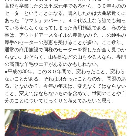
高校を卒業したのは平成元年であるから、３０年ものの
セーターということになる。購入したのは大曲駅近くに
あった「ヤマサ」デパート。４０代以上なら誰でも知っ
ている今ななくなってしまった商用施設である。私の仕
事は、アウトドアースタイルの農業なので、この純毛の
厚手のセーターの恩恵を受けることが多い。ここ数年、
通常の商用施設で同様のセーターを探したが全く見つか
らない。おそらく、山岳部などの山をやる人なら、専門
の高価な羊毛ウエアがあるのかもしれない。
●平成の30年。この３０年間で、変わったこと、変わら
ないことがある。それは良かったことなのか、問題のあ
ることなのか？。今年の年末は、変えなくてはならない
こと、変えてはならないものを含めて、世間のことや自
分のことについてじっくりと考えてみたいと思う。