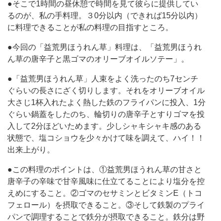
●そこで1時間の昼休憩で時間を見て彼らに提供してい
るのが、私の手料理。３0分以内（できれば15分以内）
に料理できることが私の料理の目指すところ。
●今回の「益荒男ほうれん草」料理は、「益荒男ほうれ
ん草の唐辛子と黒ゴマのオリーブオイルソテー」。
●「益荒男ほうれん草」人束をよく洗ったのち7センチ
ぐらいの長さにざく切りします。それをオリーブオイル
大さじ1杯入れたよく熱した鉄のフライパンに投入、1分
ぐらい鍋蓋をしたのち、輪切りの唐辛子とすりゴマを投
入して2分ほどいためます。少しシャキシャキ感のある
状態で、塩コショウを少々かけて味を調えて、ハイ！！
出来上がり。
●この料理のポイントは、①益荒男ほうれん草の甘さと
唐辛子の辛味で甘辛風味に仕立てることにより塩分を控
えめにすること。②ゴマのセサミンとビタミンE（トコ
フェロール）を摂取できること。③そして鉄製のプライ
パンで調理することで鉄分が摂取できること。鉄分は野