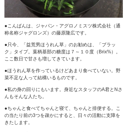
●こんばんは、ジャパン・アグロノミスツ株式会社（通
称名称ジャグロンズ）の藤原隆広です。
●只今、「益荒男ほうれん草」のお勧めは、「ブラッ
ク」タイプ。葉柄基部の糖度は７～１０度（Brix%）。
ここ数日で甘さも増してきています。
●ほうれん草を作っているけどあまり食べていない。野
菜不足な人って結構いるものです。
●私の身の回りにもいます。身近なスタッフのA君とNさ
んもそんな人たち。
●ちゃんと食べてちゃんと寝て、ちゃんと排便する。こ
の当たり前の3つを疎かにすると、日々の活動に支障を
きたします。