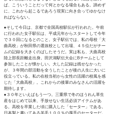
ば、こういうことだって何とかなる場合もある。諦めず
に、これから起こるであろう現実に向き合ってゆかなけ
ればならない。
●そして今日は、京都で全国高校駅伝が行われた。午前
に行われた女子駅伝は、平成元年からスタートして今年
で３０回になるとのこと。女子駅伝では、私の母校「大
曲高校」が秋田県の選抜校として出場、４５位だがチー
ムの記録を大きくのばしたそうだ。実は私も、大曲高校
陸上部長距離走出身。田沢湖駅伝大会にBチームとして
参加したことが懐かしい。大した記録は残せなかった
が、３年間の部活動を全うしたことが後の人生に大いに
役立っている。私の在校当初から女性の活躍の校風を感
じた「大曲高校」。これからの後輩のみなさんの活躍を
期待します。
●３０年といえばもう一つ。三重県で冬のほうれん草生
産をはじめて以来、手放せない生活必須アイテムがあ
る。高校を卒業した頃に購入した「セーター」である。
日本製と書いてある羊毛１００％の厚手のセーターだ。