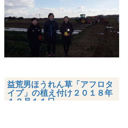
益荒男ほうれん草「アフロタ
イプ」の植え付け２０１８年
１２月１１日
●三重県津市にあるファーム*ジャグロンズ「安濃津農
園」。一週間ほどまえに約２０アールの妙法寺圃場にほ