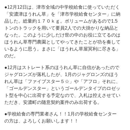
●12月12日は、津市全域の中学校給食に使っていただく
「安濃津ほうれん草」を「津市学校給食センター」に納
品した。総量約１７０ｋｇ。ボリュームがあるので1.5
トンのトラックを用いて要員2人での大掛かりな納品と
なった。このように少しだけ世の中のお役に立てるのは
ほうれん草専門農園としてやってきたことが功を奏して
いるように思う。まさに「ほうれん草屋冥利に尽きる」
のだ。
●12月はストレート系のほうれん草に自信があったので
ジャグロンズが落札したが、1月のジャグロンズのほう
れん草は「ファイブスター５☆」や「アフロ」それに、
「ゴールデンスター」というゴールデンタイプのロゼッ
ト型を中心に出荷する予定なので、入札は控えさせてい
ただき、安濃町の随意契約案件のみ出荷する。
●学校給食の専門業者さん！！1月の学校給食センター
の方は、よろしくお願いします！！