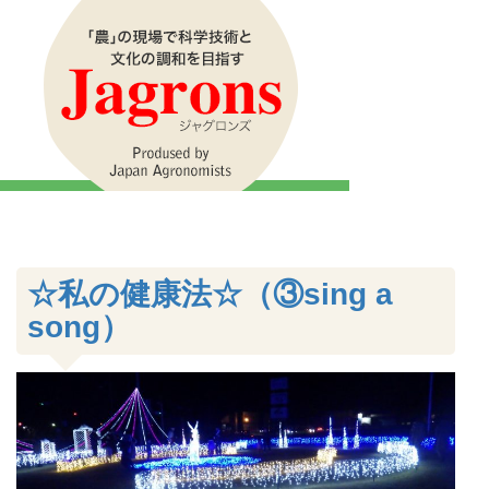
☆私の健康法☆（③sing a
song）