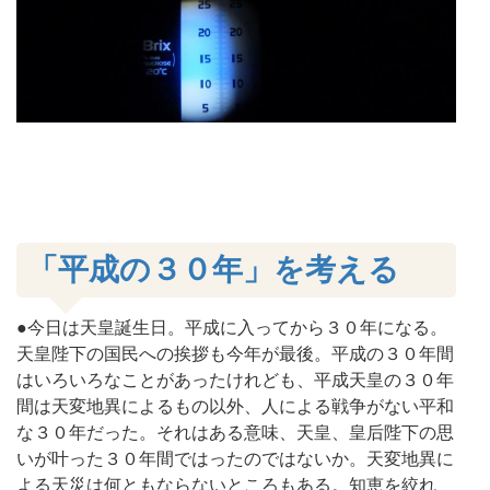
「平成の３０年」を考える
●今日は天皇誕生日。平成に入ってから３０年になる。
天皇陛下の国民への挨拶も今年が最後。平成の３０年間
はいろいろなことがあったけれども、平成天皇の３０年
間は天変地異によるもの以外、人による戦争がない平和
な３０年だった。それはある意味、天皇、皇后陛下の思
いが叶った３０年間ではったのではないか。天変地異に
よる天災は何ともならないところもある。知恵を絞れ