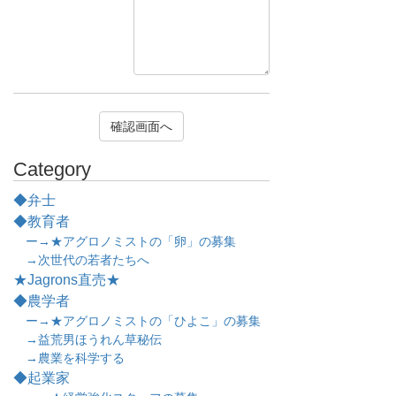
Category
◆弁士
◆教育者
ー→★アグロノミストの「卵」の募集
→次世代の若者たちへ
★Jagrons直売★
◆農学者
ー→★アグロノミストの「ひよこ」の募集
→益荒男ほうれん草秘伝
→農業を科学する
◆起業家