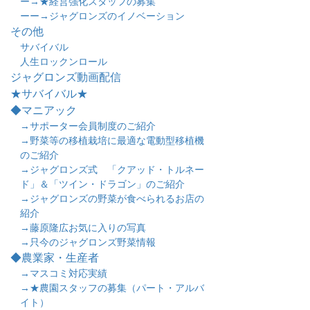
ー→★経営強化スタッフの募集
ーー→ジャグロンズのイノベーション
その他
サバイバル
人生ロックンロール
ジャグロンズ動画配信
★サバイバル★
◆マニアック
→サポーター会員制度のご紹介
→野菜等の移植栽培に最適な電動型移植機
のご紹介
→ジャグロンズ式 「クアッド・トルネー
ド」＆「ツイン・ドラゴン」のご紹介
→ジャグロンズの野菜が食べられるお店の
紹介
→藤原隆広お気に入りの写真
→只今のジャグロンズ野菜情報
◆農業家・生産者
→マスコミ対応実績
→★農園スタッフの募集（パート・アルバ
イト）