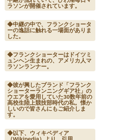
中継が流れていて、びわ湖毎日マ
ラソンが開催されています。
◆中継の中で、フランクショータ
ーの逸話に触れる一場面がありま
した。
◆フランクショーターはドイツミ
ュンヘン生まれの、アメリカ人マ
ラソンランナー。
◆彼が興したブランド「フランク
ショーターランニングギア社」の
ウエアを愛用していた30数年前の
高校生陸上競技部時代の私。懐か
しいので皆さんにもご紹介しま
す。
◆以下、ウィキペディア
（Wikipedia）より、引用。