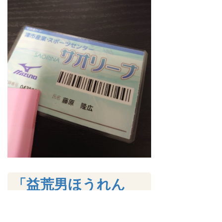
「益荒男ほうれん
草」草姿と葉色によ
る分類