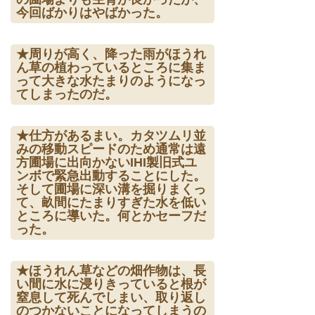
今回ばかりはやばかった。
★周りが高く、降った雨がほうれ
ん草の植わっているところに集ま
って大きな水たまりのようになっ
てしまったのだ。
★仕方があるまい。カタツムリ並
みの移動スピードのため通常は遠
方圃場に出向かないIHI製旧式ユ
ンボで緊急出動することにした。
そして圃場に深い溝を掘りまくっ
て、畝間にたまりすぎた水を低い
ところに導いた。何とかセーフだ
った。
★ほうれん草などの畑作物は、長
い間に水に浸りきっていると根が
窒息して死んでしまい、取り返し
のつかないことになってしまうの