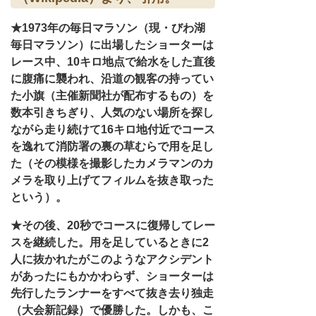
★1973年の毎日マラソン（現・びわ湖
毎日マラソン）に出場したショーターは
レース中、10キロ地点で給水をした直後
に腹痛に襲われ、沿道の観客の持ってい
た小旗（主催新聞社が配布するもの）を
数本引きちぎり、人気のない場所を探し
ながら走り続けて16キロ地付近でコース
を逸れて消防署の裏の草むらで用を足し
た（その模様を撮影したカメラマンのカ
メラを取り上げてフィルムを抜き取った
という）。
★その後、20秒でコースに復帰してレー
スを継続した。用を足しているときに2
人に抜かれたがこのようなアクシデント
があったにもかかわらず、ショーターは
先行したランナーをすべて抜き去り独走
（大会新記録）で優勝した。しかも、こ