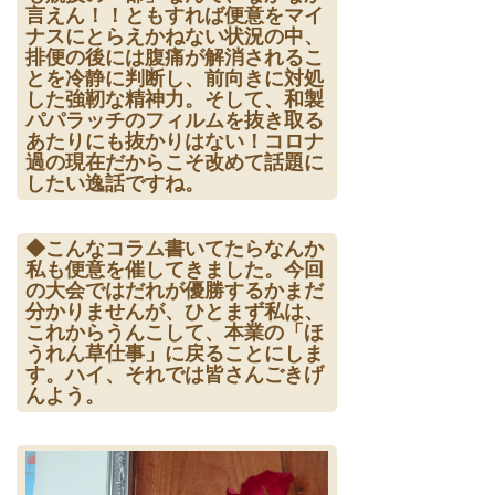
言えん！！ともすれば便意をマイ
ナスにとらえかねない状況の中、
排便の後には腹痛が解消されるこ
とを冷静に判断し、前向きに対処
した強靭な精神力。そして、和製
パパラッチのフィルムを抜き取る
あたりにも抜かりはない！コロナ
過の現在だからこそ改めて話題に
したい逸話ですね。
◆こんなコラム書いてたらなんか
私も便意を催してきました。今回
の大会ではだれが優勝するかまだ
分かりませんが、ひとまず私は、
これからうんこして、本業の「ほ
うれん草仕事」に戻ることにしま
す。ハイ、それでは皆さんごきげ
んよう。