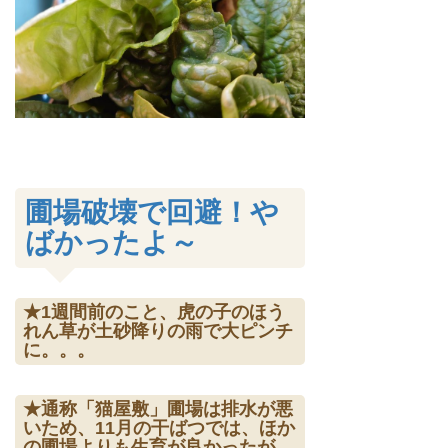
圃場破壊で回避！や
ばかったよ～
★1週間前のこと、虎の子のほう
れん草が土砂降りの雨で大ピンチ
に。。。
★通称「猫屋敷」圃場は排水が悪
いため、11月の干ばつでは、ほか
の圃場よりも生育が良かったが、