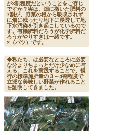
が3割程度だということをご存じ
ですか？実は、畑に撒いた肥料の
7割が、野菜の根から吸収されず
に畑に残ったり地下に浸透して地
下水汚染を引き起こしているので
す。有機肥料だろうが化学肥料だ
ろうがやりすぎは一緒です。
×（バツ）です。
◆私たち、は必要なところに必要
な分よりちょっとだけ少なめに与
える。これを実践することで、慣
行の標準施肥量の３～4割程度で
立派な美味しい野菜が作れること
を証明してきました。