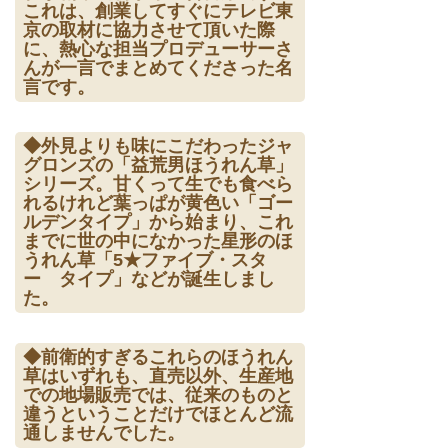
これは、創業してすぐにテレビ東
京の取材に協力させて頂いた際
に、熱心な担当プロデューサーさ
んが一言でまとめてくださった名
言です。
◆外見よりも味にこだわったジャ
グロンズの「益荒男ほうれん草」
シリーズ。甘くって生でも食べら
れるけれど葉っぱが黄色い「ゴー
ルデンタイプ」から始まり、これ
までに世の中になかった星形のほ
うれん草「5★ファイブ・スタ
ー タイプ」などが誕生しまし
た。
◆前衛的すぎるこれらのほうれん
草はいずれも、直売以外、生産地
での地場販売では、従来のものと
違うということだけでほとんど流
通しませんでした。