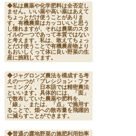
◆私は農薬や化学肥料は全否定し
ません。いい薬や高い薬はあえて
ちょっとだけ使うことがありま
す。有機農業はカッコいいと思う
し憧れますが、それは農業のスタ
イルの一つであって本質ではない
と考えます。私は、敢えてちょっ
とだけ使うことで有機農産物より
もおいしくって体に良い野菜の生
産に挑戦してます。
◆ジャグロンズ農法を構成する考
えの一つが「プレシジョン・ファ
ーミング」。日本語では精密農法
といいます。具体的には、「面」
で散布していた農薬や肥料を、
「線」、または、「点」で施用す
ることで、畑への散布量を飛躍的
に減らすことができます。
◆普通の露地野菜の施肥利用効率