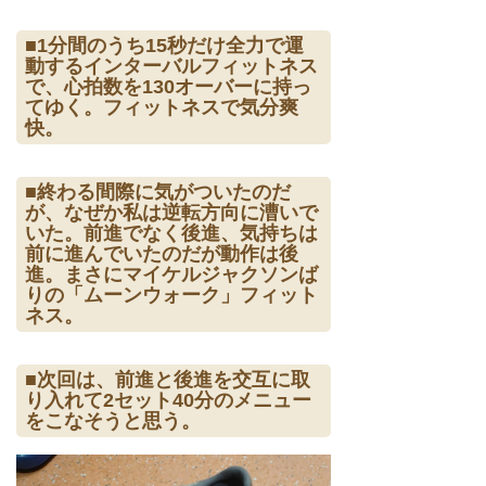
■1分間のうち15秒だけ全力で運
動するインターバルフィットネス
で、心拍数を130オーバーに持っ
てゆく。フィットネスで気分爽
快。
■終わる間際に気がついたのだ
が、なぜか私は逆転方向に漕いで
いた。前進でなく後進、気持ちは
前に進んでいたのだが動作は後
進。まさにマイケルジャクソンば
りの「ムーンウォーク」フィット
ネス。
■次回は、前進と後進を交互に取
り入れて2セット40分のメニュー
をこなそうと思う。