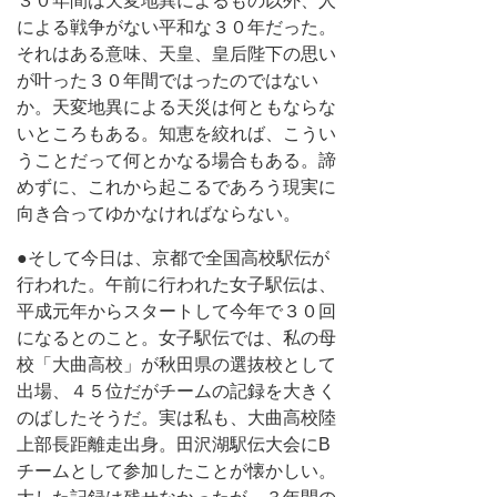
３０年間は天変地異によるもの以外、人
による戦争がない平和な３０年だった。
それはある意味、天皇、皇后陛下の思い
が叶った３０年間ではったのではない
か。天変地異による天災は何ともならな
いところもある。知恵を絞れば、こうい
うことだって何とかなる場合もある。諦
めずに、これから起こるであろう現実に
向き合ってゆかなければならない。
●そして今日は、京都で全国高校駅伝が
行われた。午前に行われた女子駅伝は、
平成元年からスタートして今年で３０回
になるとのこと。女子駅伝では、私の母
校「大曲高校」が秋田県の選抜校として
出場、４５位だがチームの記録を大きく
のばしたそうだ。実は私も、大曲高校陸
上部長距離走出身。田沢湖駅伝大会にB
チームとして参加したことが懐かしい。