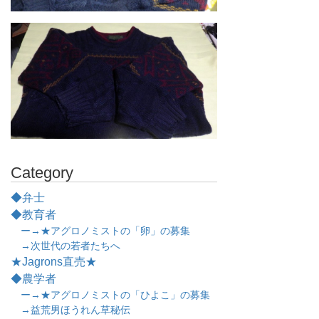
Category
◆弁士
◆教育者
ー→★アグロノミストの「卵」の募集
→次世代の若者たちへ
★Jagrons直売★
◆農学者
ー→★アグロノミストの「ひよこ」の募集
→益荒男ほうれん草秘伝