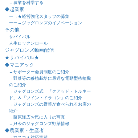
→農業を科学する
◆起業家
ー→★経営強化スタッフの募集
ーー→ジャグロンズのイノベーション
その他
サバイバル
人生ロックンロール
ジャグロンズ動画配信
★サバイバル★
◆マニアック
→サポーター会員制度のご紹介
→野菜等の移植栽培に最適な電動型移植機
のご紹介
→ジャグロンズ式 「クアッド・トルネー
ド」＆「ツイン・ドラゴン」のご紹介
→ジャグロンズの野菜が食べられるお店の
紹介
→藤原隆広お気に入りの写真
→只今のジャグロンズ野菜情報
◆農業家・生産者
→マスコミ対応実績