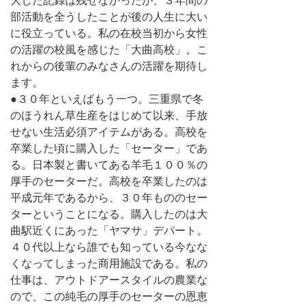
大した記録は残せなかったが、３年間の
部活動を全うしたことが後の人生に大い
に役立っている。私の在校当初から女性
の活躍の校風を感じた「大曲高校」。こ
れからの後輩のみなさんの活躍を期待し
ます。
●３０年といえばもう一つ。三重県で冬
のほうれん草生産をはじめて以来、手放
せない生活必須アイテムがある。高校を
卒業した頃に購入した「セーター」であ
る。日本製と書いてある羊毛１００％の
厚手のセーターだ。高校を卒業したのは
平成元年であるから、３０年もののセー
ターということになる。購入したのは大
曲駅近くにあった「ヤマサ」デパート。
４０代以上なら誰でも知っている今なな
くなってしまった商用施設である。私の
仕事は、アウトドアースタイルの農業な
ので、この純毛の厚手のセーターの恩恵