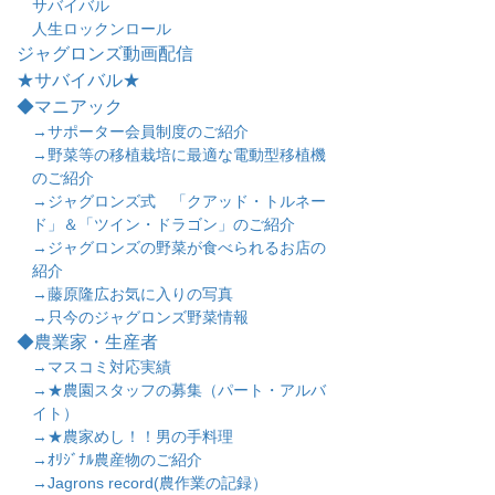
サバイバル
人生ロックンロール
ジャグロンズ動画配信
★サバイバル★
◆マニアック
→サポーター会員制度のご紹介
→野菜等の移植栽培に最適な電動型移植機
のご紹介
→ジャグロンズ式 「クアッド・トルネー
ド」＆「ツイン・ドラゴン」のご紹介
→ジャグロンズの野菜が食べられるお店の
紹介
→藤原隆広お気に入りの写真
→只今のジャグロンズ野菜情報
◆農業家・生産者
→マスコミ対応実績
→★農園スタッフの募集（パート・アルバ
イト）
→★農家めし！！男の手料理
→ｵﾘｼﾞﾅﾙ農産物のご紹介
→Jagrons record(農作業の記録）