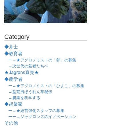
Category
◆弁士
◆教育者
ー→★アグロノミストの「卵」の募集
→次世代の若者たちへ
★Jagrons直売★
◆農学者
ー→★アグロノミストの「ひよこ」の募集
→益荒男ほうれん草秘伝
→農業を科学する
◆起業家
ー→★経営強化スタッフの募集
ーー→ジャグロンズのイノベーション
その他