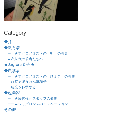
Category
◆弁士
◆教育者
ー→★アグロノミストの「卵」の募集
→次世代の若者たちへ
★Jagrons直売★
◆農学者
ー→★アグロノミストの「ひよこ」の募集
→益荒男ほうれん草秘伝
→農業を科学する
◆起業家
ー→★経営強化スタッフの募集
ーー→ジャグロンズのイノベーション
その他