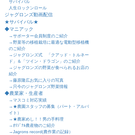
サバイバル
人生ロックンロール
ジャグロンズ動画配信
★サバイバル★
◆マニアック
→サポーター会員制度のご紹介
→野菜等の移植栽培に最適な電動型移植機
のご紹介
→ジャグロンズ式 「クアッド・トルネー
ド」＆「ツイン・ドラゴン」のご紹介
→ジャグロンズの野菜が食べられるお店の
紹介
→藤原隆広お気に入りの写真
→只今のジャグロンズ野菜情報
◆農業家・生産者
→マスコミ対応実績
→★農園スタッフの募集（パート・アルバ
イト）
→★農家めし！！男の手料理
→ｵﾘｼﾞﾅﾙ農産物のご紹介
→Jagrons record(農作業の記録）