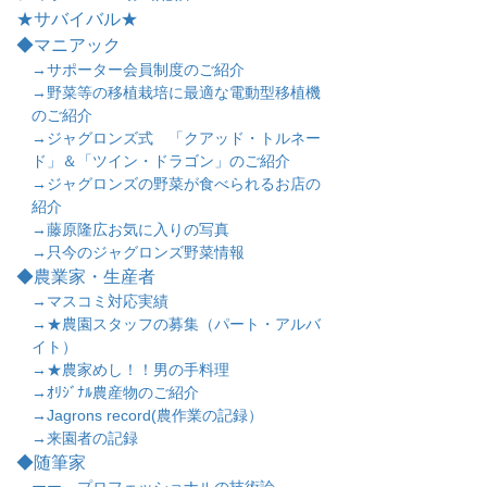
★サバイバル★
◆マニアック
→サポーター会員制度のご紹介
→野菜等の移植栽培に最適な電動型移植機
のご紹介
→ジャグロンズ式 「クアッド・トルネー
ド」＆「ツイン・ドラゴン」のご紹介
→ジャグロンズの野菜が食べられるお店の
紹介
→藤原隆広お気に入りの写真
→只今のジャグロンズ野菜情報
◆農業家・生産者
→マスコミ対応実績
→★農園スタッフの募集（パート・アルバ
イト）
→★農家めし！！男の手料理
→ｵﾘｼﾞﾅﾙ農産物のご紹介
→Jagrons record(農作業の記録）
→来園者の記録
◆随筆家