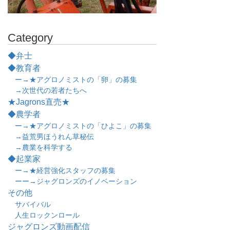
Category
◆弁士
◆教育者
ー→★アグロノミストの「卵」の募集
→次世代の若者たちへ
★Jagrons直売★
◆農学者
ー→★アグロノミストの「ひよこ」の募集
→益荒男ほうれん草秘伝
→農業を科学する
◆起業家
ー→★経営強化スタッフの募集
ーー→ジャグロンズのイノベーション
その他
サバイバル
人生ロックンロール
ジャグロンズ動画配信