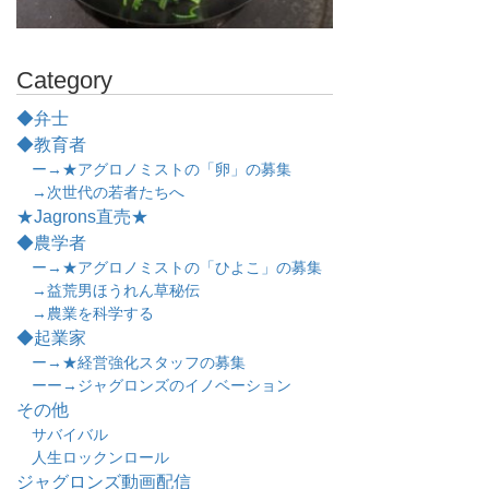
Category
◆弁士
◆教育者
ー→★アグロノミストの「卵」の募集
→次世代の若者たちへ
★Jagrons直売★
◆農学者
ー→★アグロノミストの「ひよこ」の募集
→益荒男ほうれん草秘伝
→農業を科学する
◆起業家
ー→★経営強化スタッフの募集
ーー→ジャグロンズのイノベーション
その他
サバイバル
人生ロックンロール
ジャグロンズ動画配信