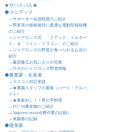
★サバイバル★
◆マニアック
→サポーター会員制度のご紹介
→野菜等の移植栽培に最適な電動型移植機
のご紹介
→ジャグロンズ式 「クアッド・トルネー
ド」＆「ツイン・ドラゴン」のご紹介
→ジャグロンズの野菜が食べられるお店の
紹介
→藤原隆広お気に入りの写真
→只今のジャグロンズ野菜情報
◆農業家・生産者
→マスコミ対応実績
→★農園スタッフの募集（パート・アルバ
イト）
→★農家めし！！男の手料理
→ｵﾘｼﾞﾅﾙ農産物のご紹介
→Jagrons record(農作業の記録）
→来園者の記録
◆随筆家