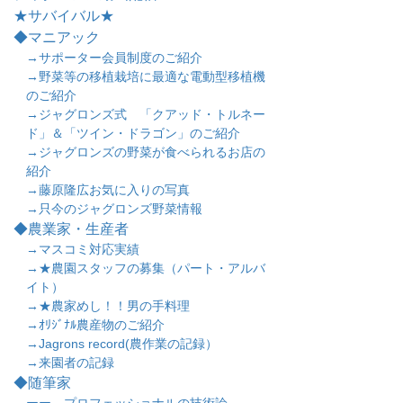
★サバイバル★
◆マニアック
→サポーター会員制度のご紹介
→野菜等の移植栽培に最適な電動型移植機
のご紹介
→ジャグロンズ式 「クアッド・トルネー
ド」＆「ツイン・ドラゴン」のご紹介
→ジャグロンズの野菜が食べられるお店の
紹介
→藤原隆広お気に入りの写真
→只今のジャグロンズ野菜情報
◆農業家・生産者
→マスコミ対応実績
→★農園スタッフの募集（パート・アルバ
イト）
→★農家めし！！男の手料理
→ｵﾘｼﾞﾅﾙ農産物のご紹介
→Jagrons record(農作業の記録）
→来園者の記録
◆随筆家