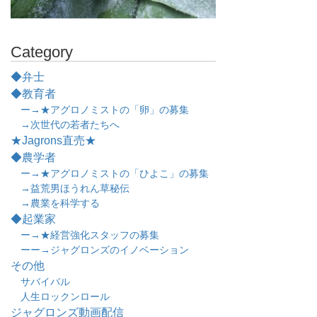
Category
◆弁士
◆教育者
ー→★アグロノミストの「卵」の募集
→次世代の若者たちへ
★Jagrons直売★
◆農学者
ー→★アグロノミストの「ひよこ」の募集
→益荒男ほうれん草秘伝
→農業を科学する
◆起業家
ー→★経営強化スタッフの募集
ーー→ジャグロンズのイノベーション
その他
サバイバル
人生ロックンロール
ジャグロンズ動画配信