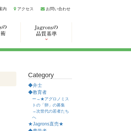
案内
アクセス
お問い合わせ
Category
◆弁士
◆教育者
ー→★アグロノミス
トの「卵」の募集
→次世代の若者たち
へ
★Jagrons直売★
◆農学者