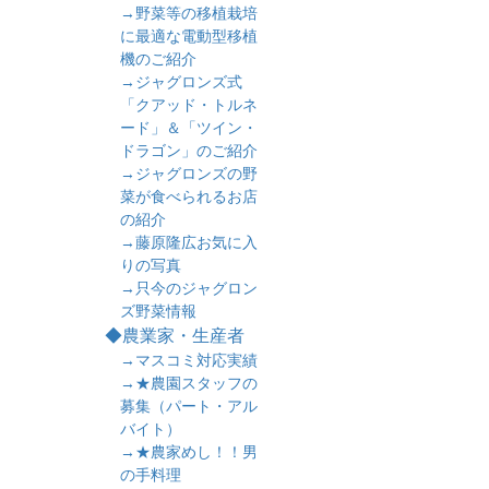
→野菜等の移植栽培
に最適な電動型移植
機のご紹介
→ジャグロンズ式
「クアッド・トルネ
ード」＆「ツイン・
ドラゴン」のご紹介
→ジャグロンズの野
菜が食べられるお店
の紹介
→藤原隆広お気に入
りの写真
→只今のジャグロン
ズ野菜情報
◆農業家・生産者
→マスコミ対応実績
→★農園スタッフの
募集（パート・アル
バイト）
→★農家めし！！男
の手料理