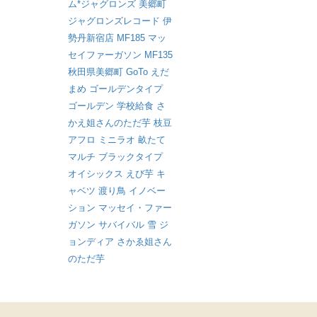
ム*ジャグロンズ
美郷町
ジャグロンズレコード
伊
勢丹新宿店
MF185
マッ
セイファーガソン
MF135
秋田県美郷町
GoTo
えだ
まめ
ゴールデンタイプ
ゴールデン
学校給食
さ
かえ姐さんのただ芋
枝豆
アフロ
ミニラオ
畝たて
マルチ
ブラックタイプ
オイシックス
えび芋
キ
ャベツ
渡り鳥
イノベー
ション
マッセイ・ファー
ガソン
サバイバル
雪
ジ
ョンディア
さかゑ姐さん
のただ芋