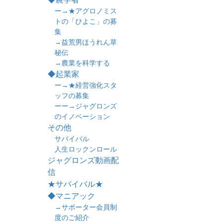
ー→★アグロノミス
トの「ひよこ」の募
集
→益荒男ほうれん草
秘伝
→農業を科学する
◆起業家
ー→★経営強化スタ
ッフの募集
ーー→ジャグロンズ
のイノベーション
その他
サバイバル
人生ロックンロール
ジャグロンズ動画配
信
★サバイバル★
◆マニアック
→サポーター会員制
度のご紹介