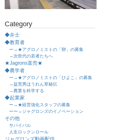
Category
◆弁士
◆教育者
ー→★アグロノミストの「卵」の募集
→次世代の若者たちへ
★Jagrons直売★
◆農学者
ー→★アグロノミストの「ひよこ」の募集
→益荒男ほうれん草秘伝
→農業を科学する
◆起業家
ー→★経営強化スタッフの募集
ーー→ジャグロンズのイノベーション
その他
サバイバル
人生ロックンロール
ジャグロンズ動画配信