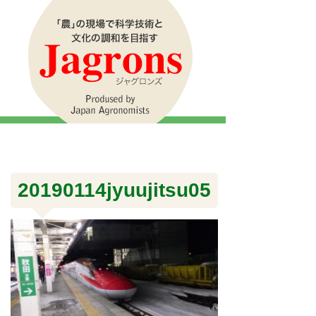
20190114jyuujitsu05