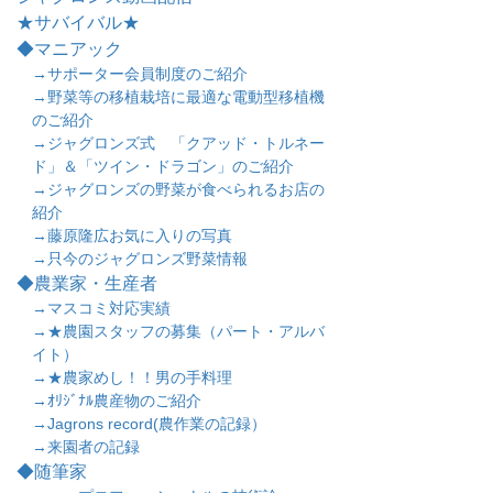
★サバイバル★
◆マニアック
→サポーター会員制度のご紹介
→野菜等の移植栽培に最適な電動型移植機
のご紹介
→ジャグロンズ式 「クアッド・トルネー
ド」＆「ツイン・ドラゴン」のご紹介
→ジャグロンズの野菜が食べられるお店の
紹介
→藤原隆広お気に入りの写真
→只今のジャグロンズ野菜情報
◆農業家・生産者
→マスコミ対応実績
→★農園スタッフの募集（パート・アルバ
イト）
→★農家めし！！男の手料理
→ｵﾘｼﾞﾅﾙ農産物のご紹介
→Jagrons record(農作業の記録）
→来園者の記録
◆随筆家