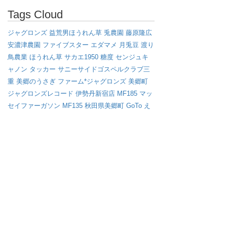
Tags Cloud
ジャグロンズ
益荒男ほうれん草
兎農園
藤原隆広
安濃津農園
ファイブスター
エダマメ
月兎豆
渡り
鳥農業
ほうれん草
サカエ1950
糖度
センジュキ
ャノン
タッカー
サニーサイドゴスペルクラブ三
重
美郷のうさぎ
ファーム*ジャグロンズ
美郷町
ジャグロンズレコード
伊勢丹新宿店
MF185
マッ
セイファーガソン
MF135
秋田県美郷町
GoTo
え
だまめ
ゴールデンタイプ
ゴールデン
学校給食
さ
かえ姐さんのただ芋
枝豆
アフロ
ミニラオ
畝たて
マルチ
ブラックタイプ
オイシックス
えび芋
キャ
ベツ
渡り鳥
イノベーション
マッセイ・ファーガ
ソン
サバイバル
雪
ジョンディア
さかゑ姐さんの
ただ芋