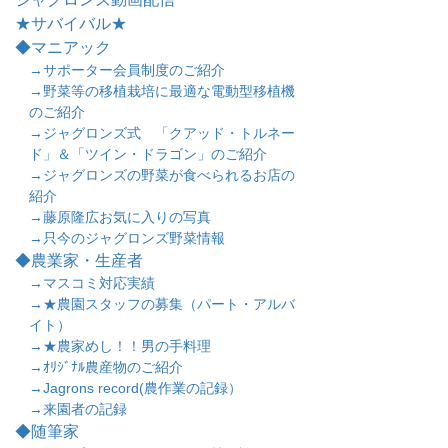
★サバイバル★
◆マニアック
→サポーター会員制度のご紹介
→野菜等の移植栽培に最適な電動型移植機
のご紹介
→ジャグロンズ式 「クアッド・トルネー
ド」＆「ツイン・ドラゴン」のご紹介
→ジャグロンズの野菜が食べられるお店の
紹介
→藤原隆広お気に入りの写真
→只今のジャグロンズ野菜情報
◆農業家・生産者
→マスコミ対応実績
→★農園スタッフの募集（パート・アルバ
イト）
→★農家めし！！男の手料理
→ｵﾘｼﾞﾅﾙ農産物のご紹介
→Jagrons record(農作業の記録）
→来園者の記録
◆随筆家