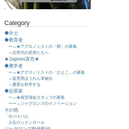
Category
◆弁士
◆教育者
ー→★アグロノミストの「卵」の募集
→次世代の若者たちへ
★Jagrons直売★
◆農学者
ー→★アグロノミストの「ひよこ」の募集
→益荒男ほうれん草秘伝
→農業を科学する
◆起業家
ー→★経営強化スタッフの募集
ーー→ジャグロンズのイノベーション
その他
サバイバル
人生ロックンロール
ジャグロンズ動画配信