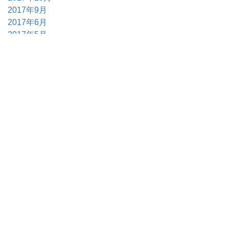
2017年9月
2017年6月
2017年5月
2017年4月
2017年3月
Tags Cloud
ジャグロンズ
益荒男ほうれん草
兎農園
藤原隆広
安濃津農園
ファイブスター
エダマメ
月兎豆
渡り
鳥農業
ほうれん草
サカエ1950
糖度
センジュキ
ャノン
タッカー
サニーサイドゴスペルクラブ三
重
美郷のうさぎ
ファーム*ジャグロンズ
美郷町
ジャグロンズレコード
伊勢丹新宿店
MF185
マッ
セイファーガソン
MF135
秋田県美郷町
GoTo
え
だまめ
ゴールデンタイプ
ゴールデン
学校給食
さ
かえ姐さんのただ芋
枝豆
アフロ
ミニラオ
畝たて
マルチ
ブラックタイプ
オイシックス
えび芋
キャ
ベツ
渡り鳥
イノベーション
マッセイ・ファーガ