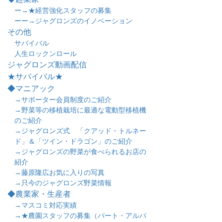
ー→★経営強化スタッフの募集
ーー→ジャグロンズのイノベーション
その他
サバイバル
人生ロックンロール
ジャグロンズ動画配信
★サバイバル★
◆マニアック
→サポーター会員制度のご紹介
→野菜等の移植栽培に最適な電動型移植機
のご紹介
→ジャグロンズ式 「クアッド・トルネー
ド」＆「ツイン・ドラゴン」のご紹介
→ジャグロンズの野菜が食べられるお店の
紹介
→藤原隆広お気に入りの写真
→只今のジャグロンズ野菜情報
◆農業家・生産者
→マスコミ対応実績
→★農園スタッフの募集（パート・アルバ