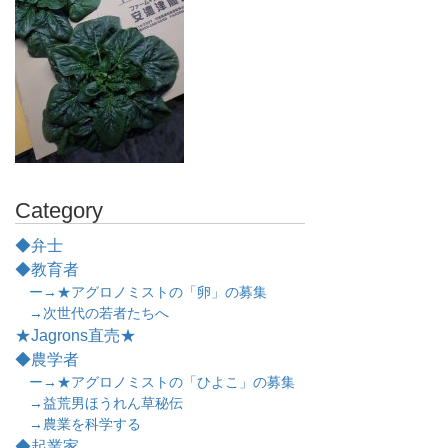
Category
◆弁士
◆教育者
ー→★アグロノミストの「卵」の募集
→次世代の若者たちへ
★Jagrons直売★
◆農学者
ー→★アグロノミストの「ひよこ」の募集
→益荒男ほうれん草秘伝
→農業を科学する
◆起業家