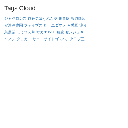
Tags Cloud
ジャグロンズ
益荒男ほうれん草
兎農園
藤原隆広
安濃津農園
ファイブスター
エダマメ
月兎豆
渡り
鳥農業
ほうれん草
サカエ1950
糖度
センジュキ
ャノン
タッカー
サニーサイドゴスペルクラブ三
重
美郷のうさぎ
ファーム*ジャグロンズ
美郷町
ジャグロンズレコード
伊勢丹新宿店
MF185
マッ
セイファーガソン
MF135
秋田県美郷町
GoTo
え
だまめ
ゴールデンタイプ
ゴールデン
学校給食
さ
かえ姐さんのただ芋
枝豆
アフロ
ミニラオ
畝たて
マルチ
ブラックタイプ
オイシックス
えび芋
キャ
ベツ
渡り鳥
イノベーション
マッセイ・ファーガ
ソン
サバイバル
雪
ジョンディア
さかゑ姐さんの
ただ芋