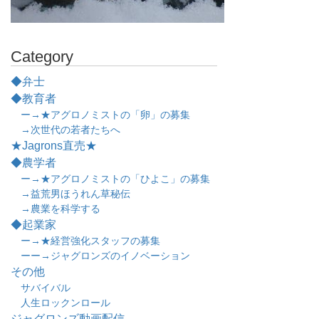
Category
◆弁士
◆教育者
ー→★アグロノミストの「卵」の募集
→次世代の若者たちへ
★Jagrons直売★
◆農学者
ー→★アグロノミストの「ひよこ」の募集
→益荒男ほうれん草秘伝
→農業を科学する
◆起業家
ー→★経営強化スタッフの募集
ーー→ジャグロンズのイノベーション
その他
サバイバル
人生ロックンロール
ジャグロンズ動画配信