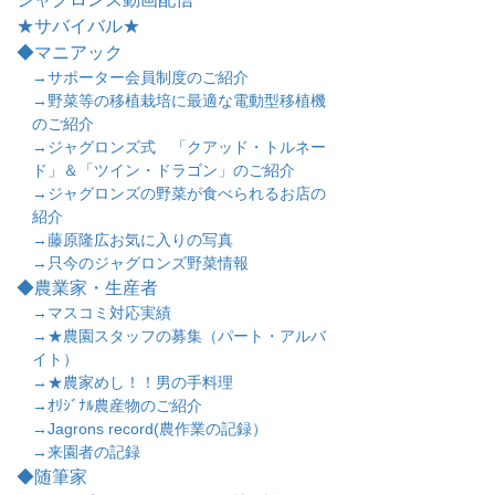
★サバイバル★
◆マニアック
→サポーター会員制度のご紹介
→野菜等の移植栽培に最適な電動型移植機
のご紹介
→ジャグロンズ式 「クアッド・トルネー
ド」＆「ツイン・ドラゴン」のご紹介
→ジャグロンズの野菜が食べられるお店の
紹介
→藤原隆広お気に入りの写真
→只今のジャグロンズ野菜情報
◆農業家・生産者
→マスコミ対応実績
→★農園スタッフの募集（パート・アルバ
イト）
→★農家めし！！男の手料理
→ｵﾘｼﾞﾅﾙ農産物のご紹介
→Jagrons record(農作業の記録）
→来園者の記録
◆随筆家