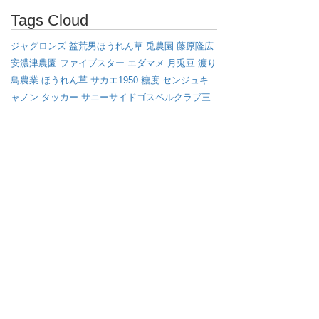
Tags Cloud
ジャグロンズ
益荒男ほうれん草
兎農園
藤原隆広
安濃津農園
ファイブスター
エダマメ
月兎豆
渡り
鳥農業
ほうれん草
サカエ1950
糖度
センジュキ
ャノン
タッカー
サニーサイドゴスペルクラブ三
重
美郷のうさぎ
ファーム*ジャグロンズ
美郷町
ジャグロンズレコード
伊勢丹新宿店
MF185
マッ
セイファーガソン
MF135
秋田県美郷町
GoTo
え
だまめ
ゴールデンタイプ
ゴールデン
学校給食
さ
かえ姐さんのただ芋
枝豆
アフロ
ミニラオ
畝たて
マルチ
ブラックタイプ
オイシックス
えび芋
キャ
ベツ
渡り鳥
イノベーション
マッセイ・ファーガ
ソン
サバイバル
雪
ジョンディア
さかゑ姐さんの
ただ芋