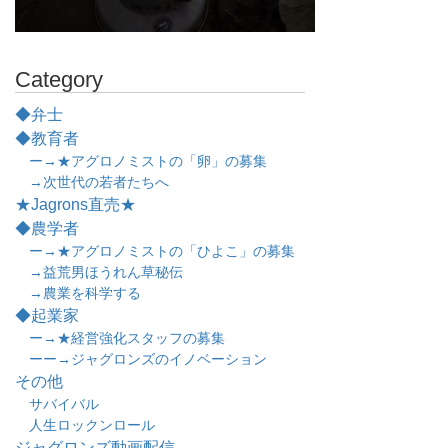
Category
◆弁士
◆教育者
ー→★アグロノミストの「卵」の募集
→次世代の若者たちへ
★Jagrons直売★
◆農学者
ー→★アグロノミストの「ひよこ」の募集
→益荒男ほうれん草秘伝
→農業を科学する
◆起業家
ー→★経営強化スタッフの募集
ーー→ジャグロンズのイノベーション
その他
サバイバル
人生ロックンロール
ジャグロンズ動画配信