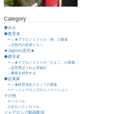
Category
◆弁士
◆教育者
ー→★アグロノミストの「卵」の募集
→次世代の若者たちへ
★Jagrons直売★
◆農学者
ー→★アグロノミストの「ひよこ」の募集
→益荒男ほうれん草秘伝
→農業を科学する
◆起業家
ー→★経営強化スタッフの募集
ーー→ジャグロンズのイノベーション
その他
サバイバル
人生ロックンロール
ジャグロンズ動画配信