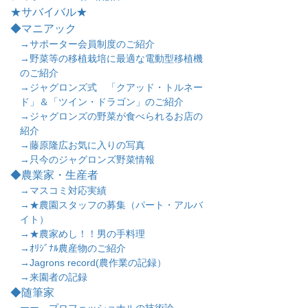
★サバイバル★
◆マニアック
→サポーター会員制度のご紹介
→野菜等の移植栽培に最適な電動型移植機
のご紹介
→ジャグロンズ式 「クアッド・トルネー
ド」＆「ツイン・ドラゴン」のご紹介
→ジャグロンズの野菜が食べられるお店の
紹介
→藤原隆広お気に入りの写真
→只今のジャグロンズ野菜情報
◆農業家・生産者
→マスコミ対応実績
→★農園スタッフの募集（パート・アルバ
イト）
→★農家めし！！男の手料理
→ｵﾘｼﾞﾅﾙ農産物のご紹介
→Jagrons record(農作業の記録）
→来園者の記録
◆随筆家