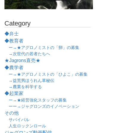
Category
◆弁士
◆教育者
ー→★アグロノミストの「卵」の募集
→次世代の若者たちへ
★Jagrons直売★
◆農学者
ー→★アグロノミストの「ひよこ」の募集
→益荒男ほうれん草秘伝
→農業を科学する
◆起業家
ー→★経営強化スタッフの募集
ーー→ジャグロンズのイノベーション
その他
サバイバル
人生ロックンロール
ジャグロンズ動画配信