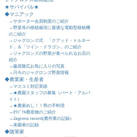
★サバイバル★
◆マニアック
→サポーター会員制度のご紹介
→野菜等の移植栽培に最適な電動型移植機
のご紹介
→ジャグロンズ式 「クアッド・トルネー
ド」＆「ツイン・ドラゴン」のご紹介
→ジャグロンズの野菜が食べられるお店の
紹介
→藤原隆広お気に入りの写真
→只今のジャグロンズ野菜情報
◆農業家・生産者
→マスコミ対応実績
→★農園スタッフの募集（パート・アルバ
イト）
→★農家めし！！男の手料理
→ｵﾘｼﾞﾅﾙ農産物のご紹介
→Jagrons record(農作業の記録）
→来園者の記録
◆随筆家