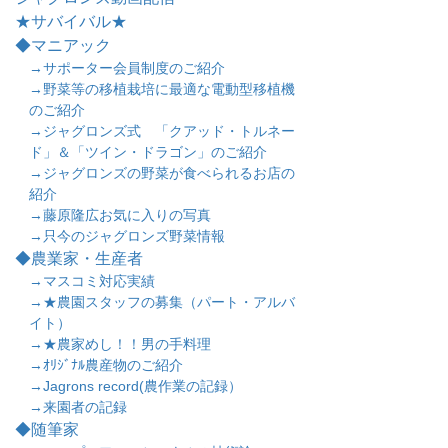
★サバイバル★
◆マニアック
→サポーター会員制度のご紹介
→野菜等の移植栽培に最適な電動型移植機
のご紹介
→ジャグロンズ式 「クアッド・トルネー
ド」＆「ツイン・ドラゴン」のご紹介
→ジャグロンズの野菜が食べられるお店の
紹介
→藤原隆広お気に入りの写真
→只今のジャグロンズ野菜情報
◆農業家・生産者
→マスコミ対応実績
→★農園スタッフの募集（パート・アルバ
イト）
→★農家めし！！男の手料理
→ｵﾘｼﾞﾅﾙ農産物のご紹介
→Jagrons record(農作業の記録）
→来園者の記録
◆随筆家