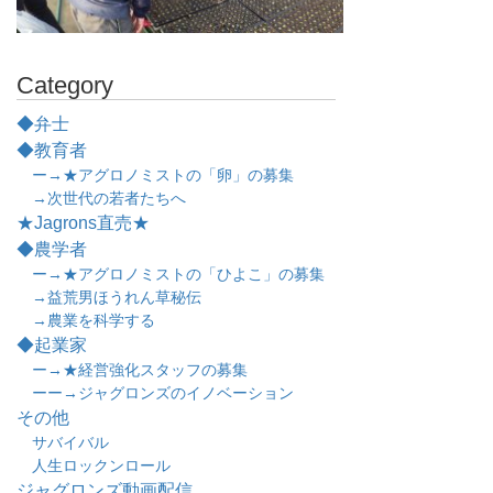
Category
◆弁士
◆教育者
ー→★アグロノミストの「卵」の募集
→次世代の若者たちへ
★Jagrons直売★
◆農学者
ー→★アグロノミストの「ひよこ」の募集
→益荒男ほうれん草秘伝
→農業を科学する
◆起業家
ー→★経営強化スタッフの募集
ーー→ジャグロンズのイノベーション
その他
サバイバル
人生ロックンロール
ジャグロンズ動画配信