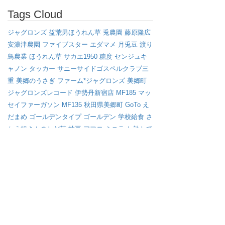
Tags Cloud
ジャグロンズ
益荒男ほうれん草
兎農園
藤原隆広
安濃津農園
ファイブスター
エダマメ
月兎豆
渡り
鳥農業
ほうれん草
サカエ1950
糖度
センジュキ
ャノン
タッカー
サニーサイドゴスペルクラブ三
重
美郷のうさぎ
ファーム*ジャグロンズ
美郷町
ジャグロンズレコード
伊勢丹新宿店
MF185
マッ
セイファーガソン
MF135
秋田県美郷町
GoTo
え
だまめ
ゴールデンタイプ
ゴールデン
学校給食
さ
かえ姐さんのただ芋
枝豆
アフロ
ミニラオ
畝たて
マルチ
ブラックタイプ
オイシックス
えび芋
キャ
ベツ
渡り鳥
イノベーション
マッセイ・ファーガ
ソン
サバイバル
雪
ジョンディア
さかゑ姐さんの
ただ芋