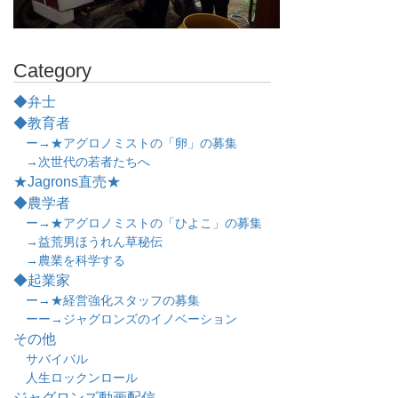
Category
◆弁士
◆教育者
ー→★アグロノミストの「卵」の募集
→次世代の若者たちへ
★Jagrons直売★
◆農学者
ー→★アグロノミストの「ひよこ」の募集
→益荒男ほうれん草秘伝
→農業を科学する
◆起業家
ー→★経営強化スタッフの募集
ーー→ジャグロンズのイノベーション
その他
サバイバル
人生ロックンロール
ジャグロンズ動画配信