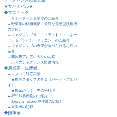
★サバイバル★
◆マニアック
→サポーター会員制度のご紹介
→野菜等の移植栽培に最適な電動型移植機
のご紹介
→ジャグロンズ式 「クアッド・トルネー
ド」＆「ツイン・ドラゴン」のご紹介
→ジャグロンズの野菜が食べられるお店の
紹介
→藤原隆広お気に入りの写真
→只今のジャグロンズ野菜情報
◆農業家・生産者
→マスコミ対応実績
→★農園スタッフの募集（パート・アルバ
イト）
→★農家めし！！男の手料理
→ｵﾘｼﾞﾅﾙ農産物のご紹介
→Jagrons record(農作業の記録）
→来園者の記録
◆随筆家