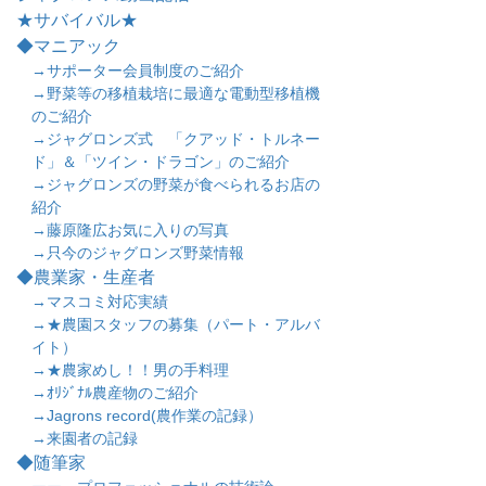
★サバイバル★
◆マニアック
→サポーター会員制度のご紹介
→野菜等の移植栽培に最適な電動型移植機
のご紹介
→ジャグロンズ式 「クアッド・トルネー
ド」＆「ツイン・ドラゴン」のご紹介
→ジャグロンズの野菜が食べられるお店の
紹介
→藤原隆広お気に入りの写真
→只今のジャグロンズ野菜情報
◆農業家・生産者
→マスコミ対応実績
→★農園スタッフの募集（パート・アルバ
イト）
→★農家めし！！男の手料理
→ｵﾘｼﾞﾅﾙ農産物のご紹介
→Jagrons record(農作業の記録）
→来園者の記録
◆随筆家