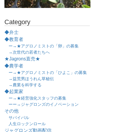
Category
◆弁士
◆教育者
ー→★アグロノミストの「卵」の募集
→次世代の若者たちへ
★Jagrons直売★
◆農学者
ー→★アグロノミストの「ひよこ」の募集
→益荒男ほうれん草秘伝
→農業を科学する
◆起業家
ー→★経営強化スタッフの募集
ーー→ジャグロンズのイノベーション
その他
サバイバル
人生ロックンロール
ジャグロンズ動画配信