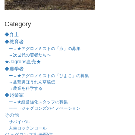
Category
◆弁士
◆教育者
ー→★アグロノミストの「卵」の募集
→次世代の若者たちへ
★Jagrons直売★
◆農学者
ー→★アグロノミストの「ひよこ」の募集
→益荒男ほうれん草秘伝
→農業を科学する
◆起業家
ー→★経営強化スタッフの募集
ーー→ジャグロンズのイノベーション
その他
サバイバル
人生ロックンロール
ジャグロンズ動画配信