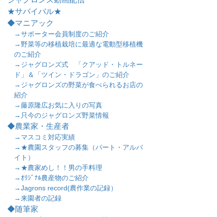
★サバイバル★
◆マニアック
→サポーター会員制度のご紹介
→野菜等の移植栽培に最適な電動型移植機
のご紹介
→ジャグロンズ式 「クアッド・トルネー
ド」＆「ツイン・ドラゴン」のご紹介
→ジャグロンズの野菜が食べられるお店の
紹介
→藤原隆広お気に入りの写真
→只今のジャグロンズ野菜情報
◆農業家・生産者
→マスコミ対応実績
→★農園スタッフの募集（パート・アルバ
イト）
→★農家めし！！男の手料理
→ｵﾘｼﾞﾅﾙ農産物のご紹介
→Jagrons record(農作業の記録）
→来園者の記録
◆随筆家