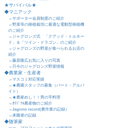
★サバイバル★
◆マニアック
→サポーター会員制度のご紹介
→野菜等の移植栽培に最適な電動型移植機
のご紹介
→ジャグロンズ式 「クアッド・トルネー
ド」＆「ツイン・ドラゴン」のご紹介
→ジャグロンズの野菜が食べられるお店の
紹介
→藤原隆広お気に入りの写真
→只今のジャグロンズ野菜情報
◆農業家・生産者
→マスコミ対応実績
→★農園スタッフの募集（パート・アルバ
イト）
→★農家めし！！男の手料理
→ｵﾘｼﾞﾅﾙ農産物のご紹介
→Jagrons record(農作業の記録）
→来園者の記録
◆随筆家