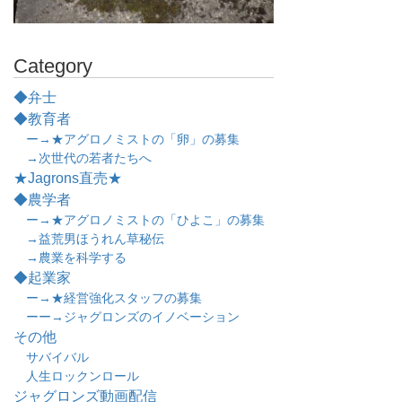
Category
◆弁士
◆教育者
ー→★アグロノミストの「卵」の募集
→次世代の若者たちへ
★Jagrons直売★
◆農学者
ー→★アグロノミストの「ひよこ」の募集
→益荒男ほうれん草秘伝
→農業を科学する
◆起業家
ー→★経営強化スタッフの募集
ーー→ジャグロンズのイノベーション
その他
サバイバル
人生ロックンロール
ジャグロンズ動画配信