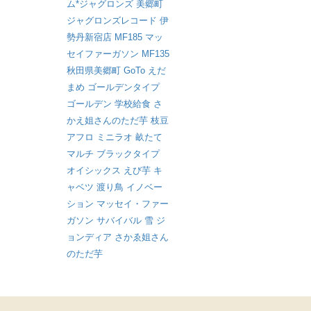
ム*ジャグロンズ
美郷町
ジャグロンズレコード
伊
勢丹新宿店
MF185
マッ
セイファーガソン
MF135
秋田県美郷町
GoTo
えだ
まめ
ゴールデンタイプ
ゴールデン
学校給食
さ
かえ姐さんのただ芋
枝豆
アフロ
ミニラオ
畝たて
マルチ
ブラックタイプ
オイシックス
えび芋
キ
ャベツ
渡り鳥
イノベー
ション
マッセイ・ファー
ガソン
サバイバル
雪
ジ
ョンディア
さかゑ姐さん
のただ芋