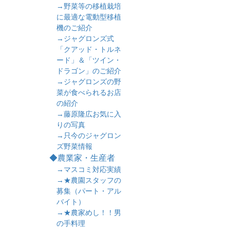
→野菜等の移植栽培
に最適な電動型移植
機のご紹介
→ジャグロンズ式
「クアッド・トルネ
ード」＆「ツイン・
ドラゴン」のご紹介
→ジャグロンズの野
菜が食べられるお店
の紹介
→藤原隆広お気に入
りの写真
→只今のジャグロン
ズ野菜情報
◆農業家・生産者
→マスコミ対応実績
→★農園スタッフの
募集（パート・アル
バイト）
→★農家めし！！男
の手料理