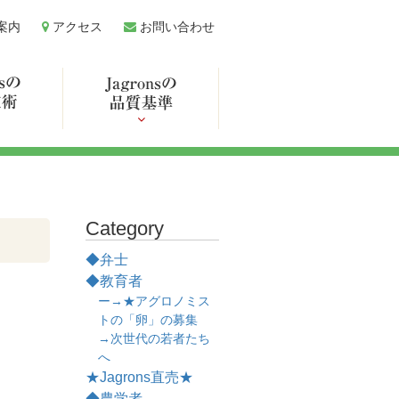
案内
アクセス
お問い合わせ
Category
◆弁士
◆教育者
ー→★アグロノミス
トの「卵」の募集
→次世代の若者たち
へ
★Jagrons直売★
◆農学者