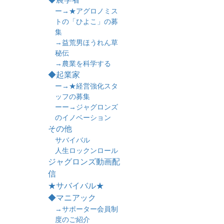
ー→★アグロノミス
トの「ひよこ」の募
集
→益荒男ほうれん草
秘伝
→農業を科学する
◆起業家
ー→★経営強化スタ
ッフの募集
ーー→ジャグロンズ
のイノベーション
その他
サバイバル
人生ロックンロール
ジャグロンズ動画配
信
★サバイバル★
◆マニアック
→サポーター会員制
度のご紹介