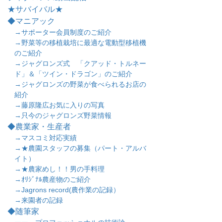
★サバイバル★
◆マニアック
→サポーター会員制度のご紹介
→野菜等の移植栽培に最適な電動型移植機
のご紹介
→ジャグロンズ式 「クアッド・トルネー
ド」＆「ツイン・ドラゴン」のご紹介
→ジャグロンズの野菜が食べられるお店の
紹介
→藤原隆広お気に入りの写真
→只今のジャグロンズ野菜情報
◆農業家・生産者
→マスコミ対応実績
→★農園スタッフの募集（パート・アルバ
イト）
→★農家めし！！男の手料理
→ｵﾘｼﾞﾅﾙ農産物のご紹介
→Jagrons record(農作業の記録）
→来園者の記録
◆随筆家