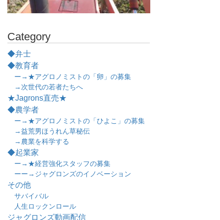
Category
◆弁士
◆教育者
ー→★アグロノミストの「卵」の募集
→次世代の若者たちへ
★Jagrons直売★
◆農学者
ー→★アグロノミストの「ひよこ」の募集
→益荒男ほうれん草秘伝
→農業を科学する
◆起業家
ー→★経営強化スタッフの募集
ーー→ジャグロンズのイノベーション
その他
サバイバル
人生ロックンロール
ジャグロンズ動画配信