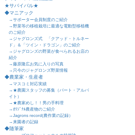
★サバイバル★
◆マニアック
→サポーター会員制度のご紹介
→野菜等の移植栽培に最適な電動型移植機
のご紹介
→ジャグロンズ式 「クアッド・トルネー
ド」＆「ツイン・ドラゴン」のご紹介
→ジャグロンズの野菜が食べられるお店の
紹介
→藤原隆広お気に入りの写真
→只今のジャグロンズ野菜情報
◆農業家・生産者
→マスコミ対応実績
→★農園スタッフの募集（パート・アルバ
イト）
→★農家めし！！男の手料理
→ｵﾘｼﾞﾅﾙ農産物のご紹介
→Jagrons record(農作業の記録）
→来園者の記録
◆随筆家