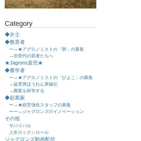
Category
◆弁士
◆教育者
ー→★アグロノミストの「卵」の募集
→次世代の若者たちへ
★Jagrons直売★
◆農学者
ー→★アグロノミストの「ひよこ」の募集
→益荒男ほうれん草秘伝
→農業を科学する
◆起業家
ー→★経営強化スタッフの募集
ーー→ジャグロンズのイノベーション
その他
サバイバル
人生ロックンロール
ジャグロンズ動画配信