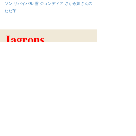
ソン
サバイバル
雪
ジョンディア
さかゑ姐さんの
ただ芋
コンテンツ
What's Jagrons
藤原隆広の7つの顔
Jagronsの農業技術
Jagronsの品質基準
製品
益荒男ほうれん草
ブログ
農学者（Agronomist）
随筆家（Esseyist）
起業家（Entrepreneur）
農業家・生産者（Producer）