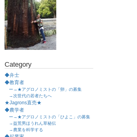
Category
◆弁士
◆教育者
ー→★アグロノミストの「卵」の募集
→次世代の若者たちへ
★Jagrons直売★
◆農学者
ー→★アグロノミストの「ひよこ」の募集
→益荒男ほうれん草秘伝
→農業を科学する
◆起業家