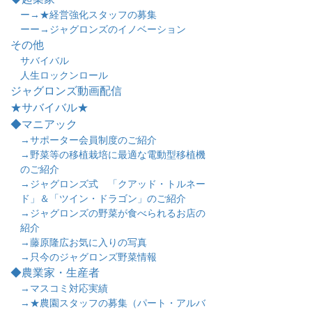
ー→★経営強化スタッフの募集
ーー→ジャグロンズのイノベーション
その他
サバイバル
人生ロックンロール
ジャグロンズ動画配信
★サバイバル★
◆マニアック
→サポーター会員制度のご紹介
→野菜等の移植栽培に最適な電動型移植機
のご紹介
→ジャグロンズ式 「クアッド・トルネー
ド」＆「ツイン・ドラゴン」のご紹介
→ジャグロンズの野菜が食べられるお店の
紹介
→藤原隆広お気に入りの写真
→只今のジャグロンズ野菜情報
◆農業家・生産者
→マスコミ対応実績
→★農園スタッフの募集（パート・アルバ