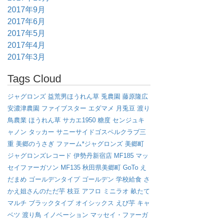
2017年9月
2017年6月
2017年5月
2017年4月
2017年3月
Tags Cloud
ジャグロンズ
益荒男ほうれん草
兎農園
藤原隆広
安濃津農園
ファイブスター
エダマメ
月兎豆
渡り
鳥農業
ほうれん草
サカエ1950
糖度
センジュキ
ャノン
タッカー
サニーサイドゴスペルクラブ三
重
美郷のうさぎ
ファーム*ジャグロンズ
美郷町
ジャグロンズレコード
伊勢丹新宿店
MF185
マッ
セイファーガソン
MF135
秋田県美郷町
GoTo
え
だまめ
ゴールデンタイプ
ゴールデン
学校給食
さ
かえ姐さんのただ芋
枝豆
アフロ
ミニラオ
畝たて
マルチ
ブラックタイプ
オイシックス
えび芋
キャ
ベツ
渡り鳥
イノベーション
マッセイ・ファーガ