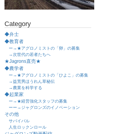
Category
◆弁士
◆教育者
ー→★アグロノミストの「卵」の募集
→次世代の若者たちへ
★Jagrons直売★
◆農学者
ー→★アグロノミストの「ひよこ」の募集
→益荒男ほうれん草秘伝
→農業を科学する
◆起業家
ー→★経営強化スタッフの募集
ーー→ジャグロンズのイノベーション
その他
サバイバル
人生ロックンロール
ジャグロンズ動画配信