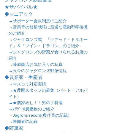
★サバイバル★
◆マニアック
→サポーター会員制度のご紹介
→野菜等の移植栽培に最適な電動型移植機
のご紹介
→ジャグロンズ式 「クアッド・トルネー
ド」＆「ツイン・ドラゴン」のご紹介
→ジャグロンズの野菜が食べられるお店の
紹介
→藤原隆広お気に入りの写真
→只今のジャグロンズ野菜情報
◆農業家・生産者
→マスコミ対応実績
→★農園スタッフの募集（パート・アルバ
イト）
→★農家めし！！男の手料理
→ｵﾘｼﾞﾅﾙ農産物のご紹介
→Jagrons record(農作業の記録）
→来園者の記録
◆随筆家